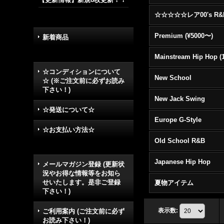
Premium (¥5000〜)
新着商品
☆コンディションについて
New School
☆ (※ご注文前に必ずお読み
下さい！)
New Jack Swing
☆発送について☆
Europe G-Style
☆お支払い方法☆
Old School R&B
Japanese Hip Hop
メールマガジン登録 (更新状
況やお得な情報等をお知ら
せいたします。是非ご登録
夏物アイテム
下さい！)
表示数
:
ご利用案内 (ご注文前に必ず
お読み下さい！)