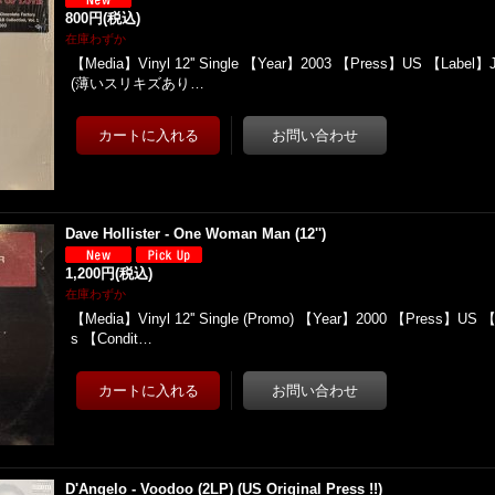
800円
(税込)
在庫わずか
【Media】Vinyl 12'' Single 【Year】2003 【Press】US 【Label】
(薄いスリキズあり…
Dave Hollister - One Woman Man (12'')
1,200円
(税込)
在庫わずか
【Media】Vinyl 12'' Single (Promo) 【Year】2000 【Press】US 
s 【Condit…
D'Angelo - Voodoo (2LP) (US Original Press !!)