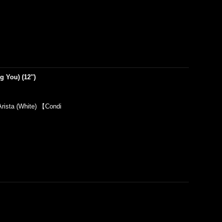
 You) (12'')
ista (White) 【Condi