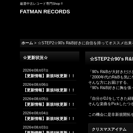
厳選中古レコード専門Shop !!
FATMAN RECORDS
ホーム
>
☆STEP2☆90's R&B好きに自信を持ってオススメ出来る00's 
☆更新状況☆
☆STEP2☆90's R
2026
08
07
年
月
日
「90's R&Bが大好きだ
【更新情報】新規8枚更新！！
「2000年代のR&Bも
そんな方にお届けする、
2026
08
06
年
月
日
『90's R&B好きに胸を
【更新情報】新規8枚更新！！
『自分がDJをしてきた経験
2026
08
05
年
月
日
そんな楽曲をPickしたつ
【更新情報】新規8枚更新！！
2026
08
04
年
月
日
この機会に是非新規開拓
【更新情報】新規8枚更新！！
2026
08
03
年
月
日
クリスマスアイテム
【更新情報】新規8枚更新！！