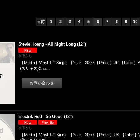
«
前
1
2
3
4
5
6
7
8
9
10
Stevie Hoang - All Night Long (12'')
在庫なし
【Media】Vinyl 12'' Single 【Year】2009 【Press】JP 【Label】
(スリキズ)&nb…
Electrik Red - So Good (12'')
在庫なし
【Media】Vinyl 12'' Single 【Year】2009 【Press】US 【Label】W