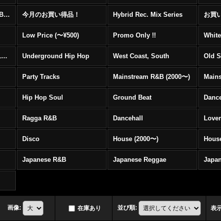
☆☆☆☆☆レア00's R&B Promo Only盤特集！！☆☆☆☆☆
今月のお買い得品！
Hybrid Rec. Mix Series
お買い得
Low Price (〜¥500)
Promo Only !!
White
Mainstream Hip Hop (1990〜1999)
Underground Hip Hop
West Coast, South
Old 
Party Tracks
Mainstream R&B (2000〜)
Hip Hop Soul
Ground Beat
Danc
Ragga R&B
Dancehall
Love
Disco
House (2000〜)
Hous
Japanese R&B
Japanese Reggae
Japa
画像
:
並び順
:
在庫あり
表