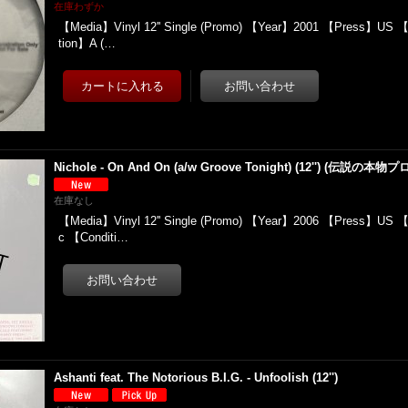
在庫わずか
【Media】Vinyl 12'' Single (Promo) 【Year】2001 【Press】US 
tion】A (…
Nichole - On And On (a/w Groove Tonight) (12'') (伝説の本物プ
在庫なし
【Media】Vinyl 12'' Single (Promo) 【Year】2006 【Press】US 
c 【Conditi…
Ashanti feat. The Notorious B.I.G. - Unfoolish (12'')