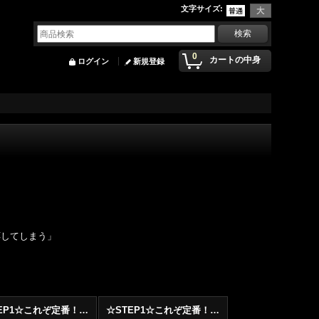
文字サイズ
:
0
カートの中身
ログイン
新規登録
応してしまう」
☆STEP1☆これぞ定番！！まずはここから！2000年代Hip HopフロアヒットBest 100 !!!
☆STEP1☆これぞ定番！！まずはここから！2000年代R&BフロアヒットBest 100 !!!