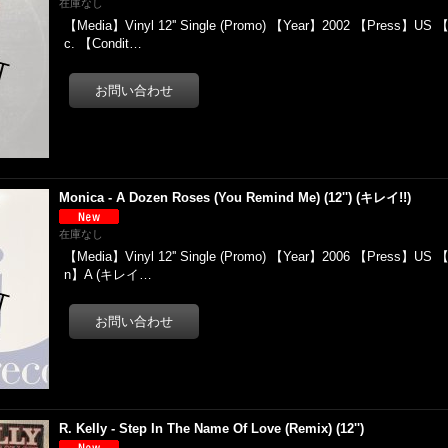
在庫なし
【Media】Vinyl 12'' Single (Promo) 【Year】2002 【Press】US 【
c. 【Condit…
Monica - A Dozen Roses (You Remind Me) (12'') (キレイ!!)
在庫なし
【Media】Vinyl 12'' Single (Promo) 【Year】2006 【Press】US 【
n】A (キレイ…
R. Kelly - Step In The Name Of Love (Remix) (12'')