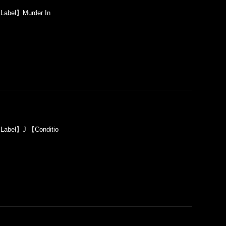
Label】Murder In
Label】J 【Conditio