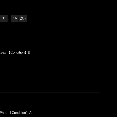
11
...
16
次
»
Avex 【Condition】B
hite 【Condition】A-