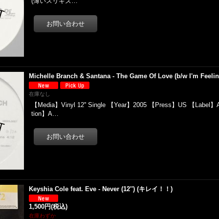
(薄いスリキズ…
Michelle Branch & Santana - The Game Of Love (b/w I'm Feeling
在庫なし
【Media】Vinyl 12'' Single 【Year】2005 【Press】US 【Label】Ar
tion】A…
Keyshia Cole feat. Eve - Never (12'') (キレイ！！)
1,500円
(税込)
在庫わずか