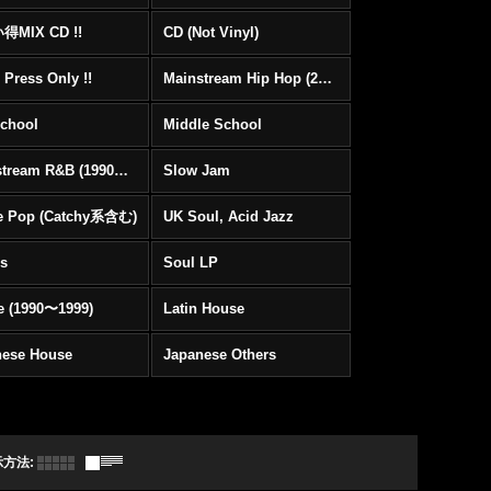
MIX CD !!
CD (Not Vinyl)
 Press Only !!
Mainstream Hip Hop (2000〜)
School
Middle School
Mainstream R&B (1990〜1999)
Slow Jam
e Pop (Catchy系含む)
UK Soul, Acid Jazz
rs
Soul LP
e (1990〜1999)
Latin House
nese House
Japanese Others
示方法
: