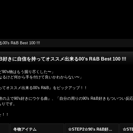
R&B Best 100 !!!
&B好きに自信を持ってオススメ出来る00's R&B Best 100 !!!
けど90's物はもう掘り尽くした〜」
気になるけど何から手を付けて良いかわからない〜」
張ってオススメ出来る00's R&B』をピックアップ！！
の上で90's好きにウケる曲』、「自分の周りの90's R&B好きもついつい反
もりです。
を！！
冬物アイテム
☆STEP2☆90's R&B好きに自信を持ってオススメ出来る00's R&B Best 100 !!!