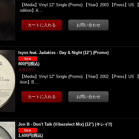
【Media】Vinyl 12'' Single (Promo) 【Year】2003 【Press】US
ndition】A…
Isyss feat. Jadakiss - Day & Night (12'') (Promo)
800円
(税込)
在庫わずか
【Media】Vinyl 12'' Single (Promo) 【Year】2002 【Press】US 
ition】B…
Jon B - Don't Talk (Vibezelect Mix) (12'') (キレイ!!)
1,600円
(税込)