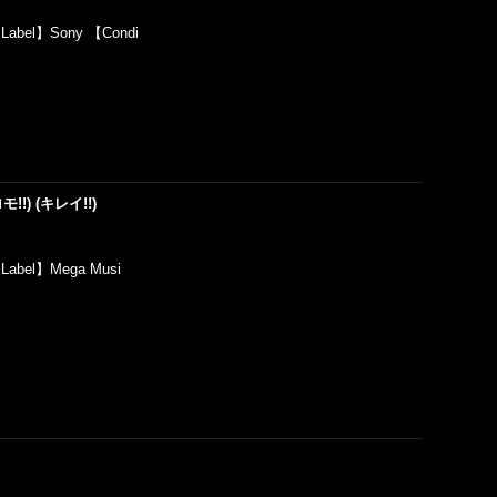
【Label】Sony 【Condi
ロモ!!) (キレイ!!)
【Label】Mega Musi