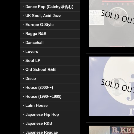
Dance Pop (Catchy系含む)
UK Soul, Acid Jazz
Europe G-Style
Ragga R&B
Dancehall
Lovers
Soul LP
Old School R&B
Disco
House (2000〜)
House (1990〜1999)
Latin House
Japanese Hip Hop
Japanese R&B
Japanese Reggae