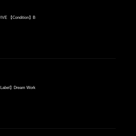
JIVE 【Condition】B
【Label】Dream Work