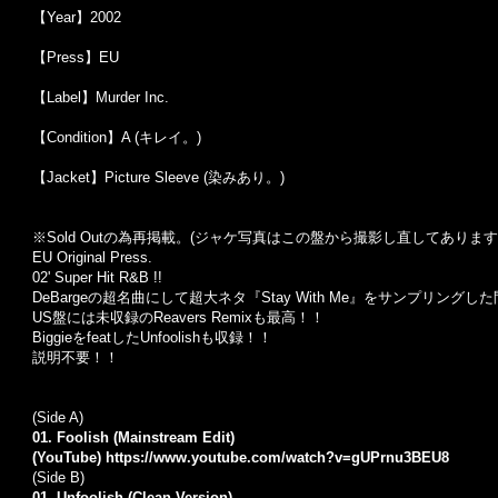
【Year】2002
【Press】EU
【Label】Murder Inc.
【Condition】A (キレイ。)
【Jacket】Picture Sleeve (染みあり。)
※Sold Out
の為再掲載。
(
ジャケ写真はこの盤から撮影し直してあります
EU Original Press.
02' Super Hit R&B !!
DeBargeの超名曲にして超大ネタ『Stay With Me』をサンプリングした問答無用の0
US盤には未収録のReavers Remixも最高！！
BiggieをfeatしたUnfoolishも収録！！
説明不要！！
(Side A)
01. Foolish (Mainstream Edit)
(YouTube)
https://www.youtube.com/watch?v=gUPrnu3BEU8
(Side B)
01. Unfoolish (Clean Version)