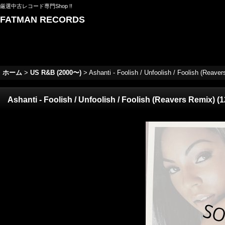
厳選中古レコード専門Shop !!
FATMAN RECORDS
ホーム
>
US R&B (2000〜)
>
Ashanti - Foolish / Unfoolish / Foolish (Reavers
Ashanti - Foolish / Unfoolish / Foolish (Reavers Remix) (12