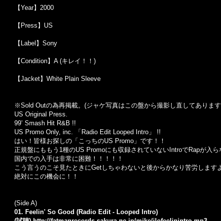
【Year】2000
【Press】US
【Label】Sony
【Condition】A (キレイ！！)
【Jacket】White Plain Sleeve
※Sold Out
の為再掲載。
(
ジャケ写真はこの盤から撮影し直してあります
US Original Press.
99’ Smash Hit R&B !!
US Promo Only, inc. 「Radio Edit Looped Intro」 !!
はい！皆様お探しの「こっちのUS Promo」です！！
正規盤にももう1種のUS Promoにも収録されていないIntroでRapが
国内での入手は非常に困難！！！！！
こう言うのこそ見たときにGetしちゃわないと後からかなり苦労しますよ
絶対にこの機会に！！
(Side A)
01. Feelin' So Good (Radio Edit - Looped Intro)
(試聴)
http://fatmanrecords.sakura.ne.jp/mike/jlofeelinintro.mp3