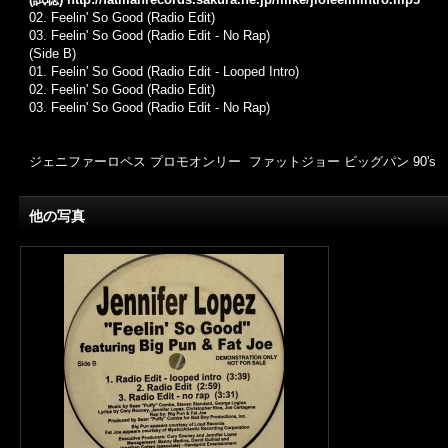
02.
Feelin' So Good (Radio Edit)
03.
Feelin' So Good (Radio Edit - No Rap)
(Side B)
01. Feelin' So Good (Radio Edit - Looped Intro)
02. Feelin' So Good (Radio Edit)
03. Feelin' So Good (Radio Edit - No Rap)
ジェニファーロペス プロモオンリー ファットジョー ビッグパン 90's
他の写真