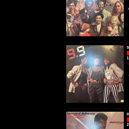
9
1
H
2