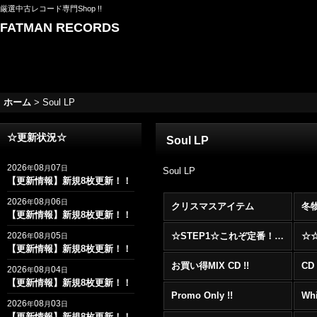
厳選中古レコード専門Shop !!
FATMAN RECORDS
ホーム
>
Soul LP
☆更新状況☆
Soul LP
2026
08
07
年
月
日
Soul LP
【更新情報】新規8枚更新！！
2026
08
06
年
月
日
クリスマスアイテム
冬
【更新情報】新規8枚更新！！
2026
08
05
☆STEP1☆これぞ定番！！まずはここから！2000年代R&BフロアヒットBest 100 !!!
年
月
日
【更新情報】新規8枚更新！！
お買い得MIX CD !!
CD 
2026
08
04
年
月
日
【更新情報】新規8枚更新！！
Promo Only !!
Whi
2026
08
03
年
月
日
【更新情報】新規8枚更新！！