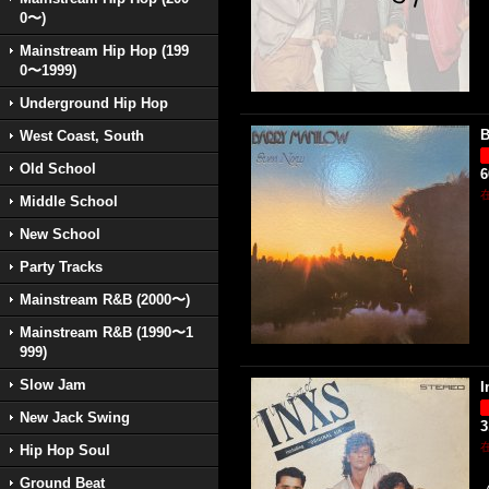
0〜)
Mainstream Hip Hop (199
0〜1999)
Underground Hip Hop
B
West Coast, South
Old School
Middle School
New School
Party Tracks
Mainstream R&B (2000〜)
Mainstream R&B (1990〜1
999)
Slow Jam
I
New Jack Swing
3
Hip Hop Soul
Ground Beat