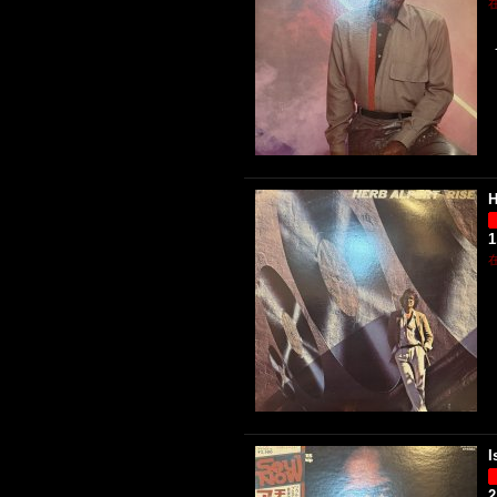
H
1
I
2