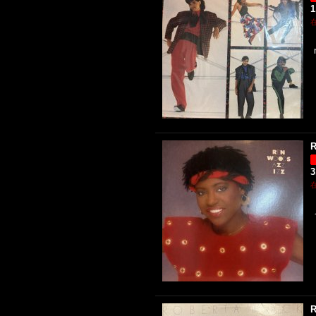
1
R
3
R