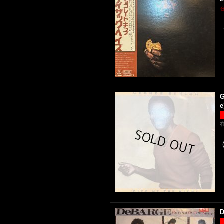
G
e
D