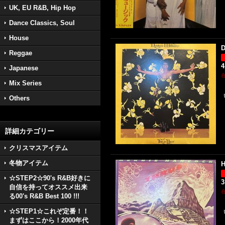
UK, EU R&B, Hip Hop
Dance Classics, Soul
House
D
Reggae
4
Japanese
Mix Series
Others
詳細カテゴリー
クリスマスアイテム
冬物アイテム
H
☆STEP2☆90's R&B好きに
3
自信を持ってオススメ出来
る00's R&B Best 100 !!!
☆STEP1☆これぞ定番！！
まずはここから！2000年代