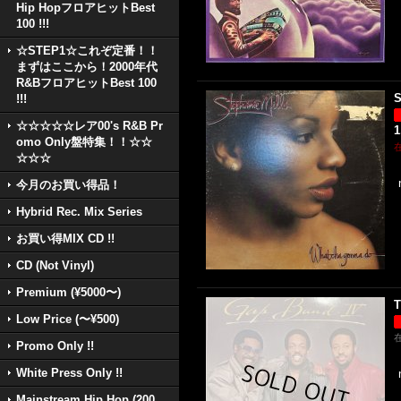
Hip HopフロアヒットBest
100 !!!
☆STEP1☆これぞ定番！！
まずはここから！2000年代
R&BフロアヒットBest 100
S
!!!
☆☆☆☆☆レア00's R&B Pr
1
omo Only盤特集！！☆☆
☆☆☆
今月のお買い得品！
Hybrid Rec. Mix Series
お買い得MIX CD !!
CD (Not Vinyl)
Premium (¥5000〜)
T
Low Price (〜¥500)
Promo Only !!
White Press Only !!
Mainstream Hip Hop (200