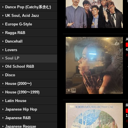
Dance Pop (Catchy系含む)
UK Soul, Acid Jazz
Europe G-Style
Ragga R&B
A
Dancehall
4
Lovers
Soul LP
Old School R&B
Disco
House (2000〜)
House (1990〜1999)
Latin House
R
Japanese Hip Hop
1
Japanese R&B
Japanese Reggae