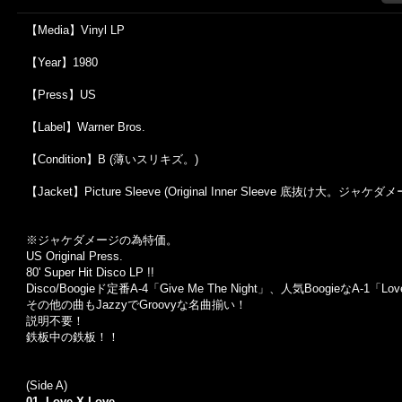
【Media】Vinyl LP
【Year】1980
【Press】US
【Label】Warner Bros.
【Condition】B (薄いスリキズ。)
【Jacket】Picture Sleeve (Original Inner Sleeve 底抜け大。ジ
※ジャケダメージの為特価。
US Original Press.
80' Super Hit Disco LP !!
Disco/Boogieド定番A-4「Give Me The Night」、人気BoogieなA-1
その他の曲もJazzyでGroovyな名曲揃い！
説明不要！
鉄板中の鉄板！！
(Side A)
01. Love X Love