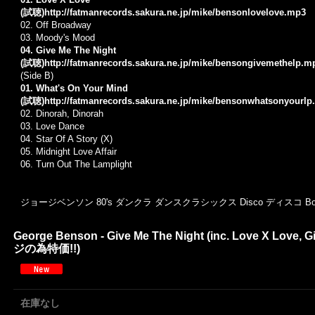
(試聴)
http://fatmanrecords.sakura.ne.jp/mike/bensonlovelove.mp3
02. Off Broadway
03.
Moody's Mood
04. Give Me The Night
(試聴)
http://fatmanrecords.sakura.ne.jp/mike/bensongivemethelp.m
(Side B)
01. What's On Your Mind
(試聴)
http://fatmanrecords.sakura.ne.jp/mike/bensonwhatsonyourl
02. Dinorah, Dinorah
03.
Love Dance
04.
Star Of A Story (X)
05.
Midnight Love Affair
06.
Turn Out The Lamplight
ジョージベンソン 80's ダンクラ ダンスクラシックス Disco ディスコ Boog
George Benson - Give Me The Night (inc. Love X Love, 
ジの為特価!!)
在庫なし