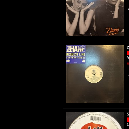
Z
S
1