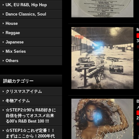
UK, EU R&B, Hip Hop
Dance Classics, Soul
House
M
Reggae
3
Japanese
Mix Series
Others
詳細カテゴリー
クリスマスアイテム
冬物アイテム
B
☆STEP2☆90's R&B好きに
自信を持ってオススメ出来
2
る00's R&B Best 100 !!!
☆STEP1☆これぞ定番！！
まずはここから！2000年代