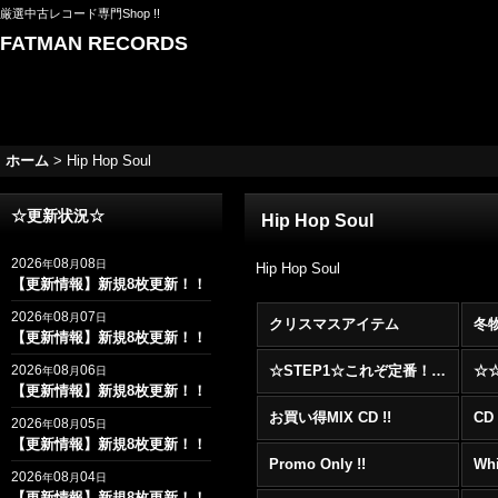
厳選中古レコード専門Shop !!
FATMAN RECORDS
ホーム
>
Hip Hop Soul
☆更新状況☆
Hip Hop Soul
2026
08
08
年
月
日
Hip Hop Soul
【更新情報】新規8枚更新！！
2026
08
07
年
月
日
クリスマスアイテム
冬
【更新情報】新規8枚更新！！
2026
08
06
☆STEP1☆これぞ定番！！まずはここから！2000年代R&BフロアヒットBest 100 !!!
年
月
日
【更新情報】新規8枚更新！！
お買い得MIX CD !!
CD 
2026
08
05
年
月
日
【更新情報】新規8枚更新！！
Promo Only !!
Whi
2026
08
04
年
月
日
【更新情報】新規8枚更新！！