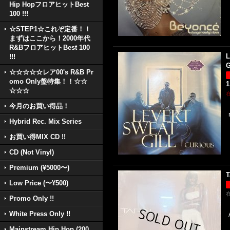
Hip HopフロアヒットBest
100 !!!
☆STEP1☆これぞ定番！！
まずはここから！2000年代
R&BフロアヒットBest 100
L
!!!
G
☆☆☆☆☆レア00's R&B Pr
omo Only盤特集！！☆☆
1
☆☆☆
今月のお買い得品！
Hybrid Rec. Mix Series
お買い得MIX CD !!
CD (Not Vinyl)
Premium (¥5000〜)
T
Low Price (〜¥500)
Promo Only !!
White Press Only !!
Mainstream Hip Hop (200