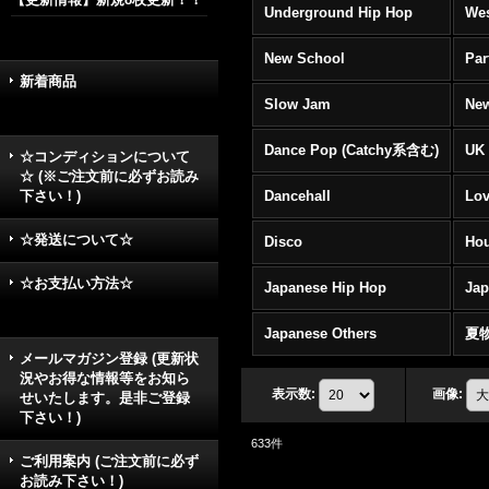
Underground Hip Hop
Wes
New School
Par
新着商品
Slow Jam
New
Dance Pop (Catchy系含む)
UK 
☆コンディションについて
☆ (※ご注文前に必ずお読み
下さい！)
Dancehall
Lov
☆発送について☆
Disco
Hou
☆お支払い方法☆
Japanese Hip Hop
Ja
Japanese Others
夏
メールマガジン登録 (更新状
況やお得な情報等をお知ら
表示数
:
画像
:
せいたします。是非ご登録
下さい！)
633
件
ご利用案内 (ご注文前に必ず
お読み下さい！)