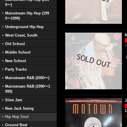
0〜)
Mainstream Hip Hop (199
0〜1999)
Underground Hip Hop
M
West Coast, South
Old School
Middle School
New School
Party Tracks
Mainstream R&B (2000〜)
Mainstream R&B (1990〜1
999)
Slow Jam
J
New Jack Swing
1
Hip Hop Soul
Ground Beat