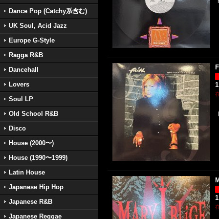
Dance Pop (Catchy系含む)
UK Soul, Acid Jazz
Europe G-Style
Ragga R&B
F
Dancehall
Lovers
1
Soul LP
Old School R&B
Disco
House (2000〜)
House (1990〜1999)
Latin House
M
Japanese Hip Hop
1
Japanese R&B
Japanese Reggae