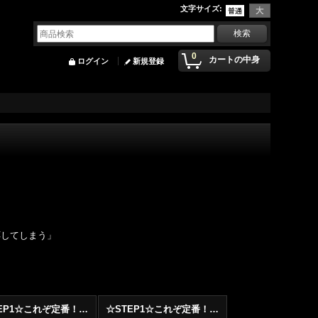
文字サイズ
:
0
カートの中身
ログイン
新規登録
応してしまう」
☆STEP1☆これぞ定番！！まずはここから！2000年代Hip HopフロアヒットBest 100 !!!
☆STEP1☆これぞ定番！！まずはここから！2000年代R&BフロアヒットBest 100 !!!