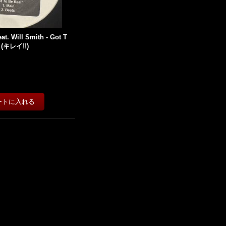
eat. Will Smith - Got T
') (キレイ!!)