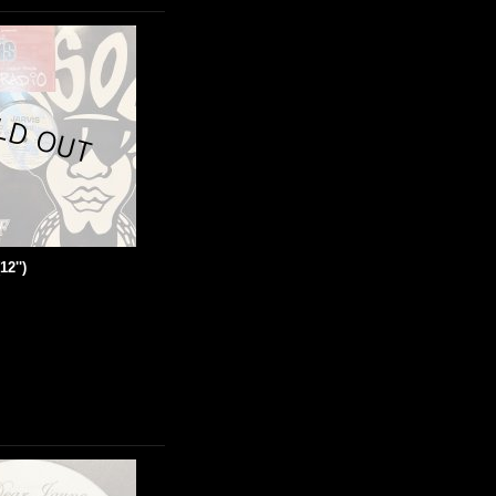
12'')