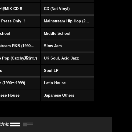
MIX CD !!
CD (Not Vinyl)
 Press Only !!
Mainstream Hip Hop (2000〜)
School
Middle School
Mainstream R&B (1990〜1999)
Slow Jam
e Pop (Catchy系含む)
UK Soul, Acid Jazz
rs
Soul LP
e (1990〜1999)
Latin House
nese House
Japanese Others
示方法
: