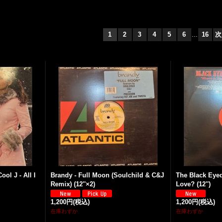
1
2
3
4
5
6
...
16
次
ool J - All I
Brandy - Full Moon (Soulchild & C&J
The Black Eyed
Remix) (12''×2)
Love? (12'')
1,200円
(税込)
1,200円
(税込)
在庫わずか
在庫わずか