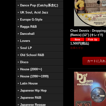
Dance Pop (Catchy系含む)
UK Soul, Acid Jazz
Europe G-Style
Ragga R&B
Cheri Dennis - Droppin
Dancehall
(Remix) (12'') (キレイ!!)
Lovers
1,500円
(税込)
Soul LP
在庫わずか
Old School R&B
Disco
House (2000〜)
House (1990〜1999)
Latin House
Japanese Hip Hop
Japanese R&B
Japanese Reggae