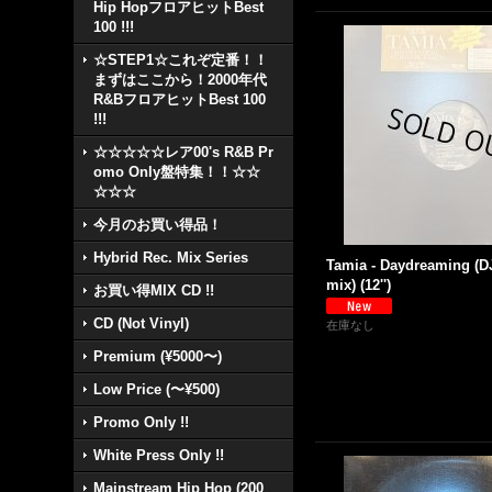
Hip HopフロアヒットBest
100 !!!
☆STEP1☆これぞ定番！！
まずはここから！2000年代
R&BフロアヒットBest 100
!!!
☆☆☆☆☆レア00's R&B Pr
omo Only盤特集！！☆☆
☆☆☆
今月のお買い得品！
Hybrid Rec. Mix Series
Tamia - Daydreaming (D
mix) (12'')
お買い得MIX CD !!
CD (Not Vinyl)
在庫なし
Premium (¥5000〜)
Low Price (〜¥500)
Promo Only !!
White Press Only !!
Mainstream Hip Hop (200