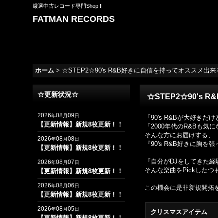
厳選中古レコード専門Shop !!
FATMAN RECORDS
ホーム
>
☆STEP2☆90's R&B好きに自信を持ってオススメ出来る00's 
☆更新状況☆
☆STEP2☆90's R
2026
08
09
年
月
日
「90's R&Bが大好きだ
【更新情報】新規8枚更新！！
「2000年代のR&Bも
そんな方にお届けする、
2026
08
08
年
月
日
『90's R&B好きに胸を
【更新情報】新規8枚更新！！
『自分がDJをしてきた経験
2026
08
07
年
月
日
そんな楽曲をPickしたつ
【更新情報】新規8枚更新！！
2026
08
06
年
月
日
この機会に是非新規開拓
【更新情報】新規8枚更新！！
2026
08
05
年
月
日
クリスマスアイテム
【更新情報】新規8枚更新！！