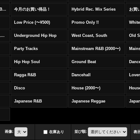
☆☆☆☆☆レア00's R&B Promo Only盤特集！！☆☆☆☆☆
今月のお買い得品！
Hybrid Rec. Mix Series
お買い得
Low Price (〜¥500)
Promo Only !!
White
Mainstream Hip Hop (1990〜1999)
Underground Hip Hop
West Coast, South
Old 
Party Tracks
Mainstream R&B (2000〜)
Hip Hop Soul
Ground Beat
Danc
Ragga R&B
Dancehall
Love
Disco
House (2000〜)
Hous
Japanese R&B
Japanese Reggae
Japa
画像
:
並び順
:
在庫あり
表