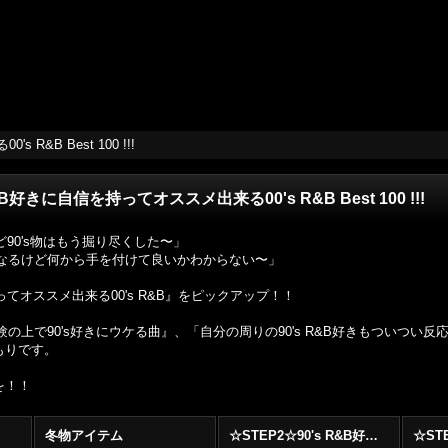
R&B Best 100 !!!
&B好きに自信を持ってオススメ出来る00's R&B Best 100 !!!
けど90's物はもう掘り尽くした〜」
気になるけど何から手を付けて良いかわからない〜」
張ってオススメ出来る00's R&B』をピックアップ！！
の上で90's好きにウケる曲』、「自分の周りの90's R&B好きもついつい反
もりです。
を！！
冬物アイテム
☆STEP2☆90's R&B好きに自信を持ってオススメ出来る00's R&B Best 100 !!!