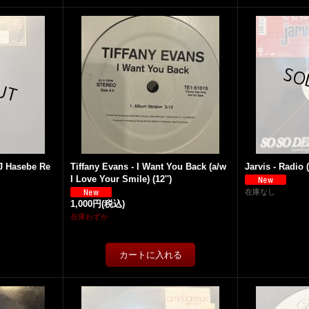
J Hasebe Re
Tiffany Evans - I Want You Back (a/w
Jarvis - Radio (
I Love Your Smile) (12'')
在庫なし
1,000円
(税込)
在庫わずか