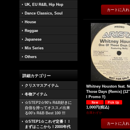
UK, EU R&B, Hip Hop
Dance Classics, Soul
House
Reggae
Japanese
Mix Series
Others
詳細カテゴリー
クリスマスアイテム
Whitney Houston feat. Ne
Those Days (Remix) (12''
冬物アイテム
l Promo !!)
☆STEP2☆90's R&B好きに
1,000円
(税込)
自信を持ってオススメ出来
る00's R&B Best 100 !!!
在庫わずか
☆STEP1☆これぞ定番！！
まずはここから！2000年代