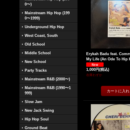
0〜)
Mainstream Hip Hop (199
0〜1999)
Underground Hip Hop
West Coast, South
Old School
Middle School
Erykah Badu feat. Comm
My Life (An Ode To Hip H
New School
1,000円
(税込)
Party Tracks
在庫わずか
Mainstream R&B (2000〜)
Mainstream R&B (1990〜1
999)
Slow Jam
New Jack Swing
Hip Hop Soul
Ground Beat