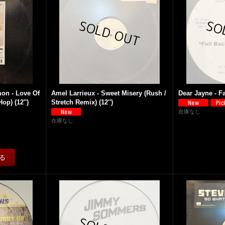
on - Love Of
Amel Larrieux - Sweet Misery (Rush /
Dear Jayne - Fa
op) (12'')
Stretch Remix) (12'')
在庫なし
在庫なし