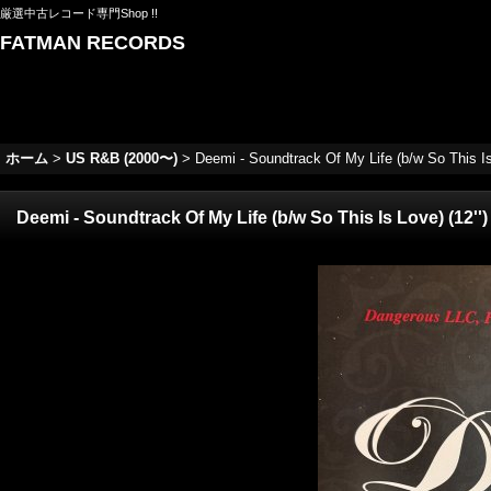
厳選中古レコード専門Shop !!
FATMAN RECORDS
ホーム
>
US R&B (2000〜)
>
Deemi - Soundtrack Of My Life (b/w So This I
Deemi - Soundtrack Of My Life (b/w So This Is Love) (12'