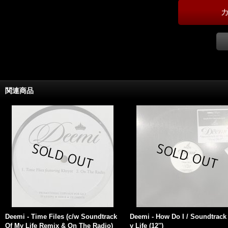
関連商品
Deemi - Time Files (c/w Soundtrack
Deemi - How Do I / Soundtrack
Of My Life Remix & On The Radio)
y Life (12'')