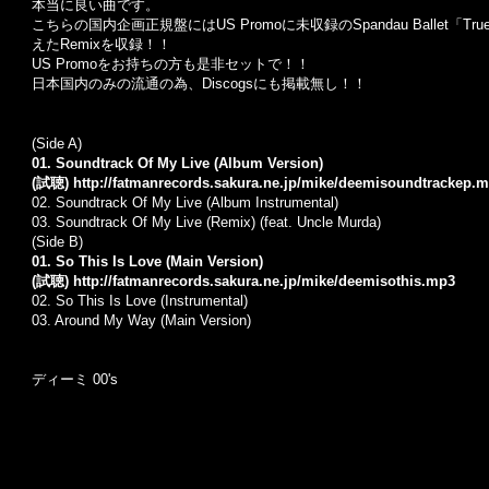
本当に良い曲です。
こちらの国内企画正規盤にはUS Promoに未収録のSpandau Ballet「True
えたRemixを収録！！
US Promoをお持ちの方も是非セットで！！
日本国内のみの流通の為、Discogsにも掲載無し！！
(Side A)
01. Soundtrack Of My Live (Album Version)
(試聴)
http://fatmanrecords.sakura.ne.jp/mike/deemisoundtrackep.
02. Soundtrack Of My Live (Album Instrumental)
03. Soundtrack Of My Live (Remix) (feat. Uncle Murda)
(Side B)
01. So This Is Love (Main Version)
(試聴)
http://fatmanrecords.sakura.ne.jp/mike/deemisothis.mp3
02. So This Is Love (Instrumental)
03. Around My Way (Main Version)
ディーミ 00's