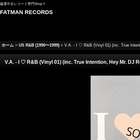
厳選中古レコード専門Shop !!
FATMAN RECORDS
ホーム
>
US R&B (1990〜1999)
>
V.A. - I ♡ R&B (Vinyl 01) (inc. True Inten
V.A. - I ♡ R&B (Vinyl 01) (inc. True Intention, Hey Mr. DJ R