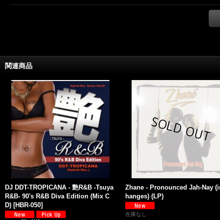
関連商品
DJ DDT-TROPICANA - 艶R&B -Tsuya
Zhane - Pronounced Jah-Nay (i
R&B- 90's R&B Diva Edition (Mix C
hanges) (LP)
D)
[
HBR-050
]
在庫なし