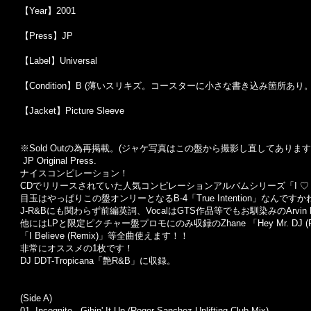
【Year】2001
【Press】JP
【Label】Universal
【Condition】B (薄いスリキズ。コースターに小さな書き込み箇所あり。
【Jacket】Picture Sleeve
※Sold Out
の為再掲載。
(
ジャケ写真はこの盤から撮影し直してあります
JP Original Press.
ナイスコンピレーション！
CDでリリースされていた人気コンピレーションアルバムシリーズ「I ♡
目玉はやっぱりこの盤オンリーとなるB-4「True Intention」なんですか
J-R&Bにも関わらず前編英詞、VocalはGTS作品等でもお馴染みのArvin
他にはLPと限定ピクチャー盤プロモにのみ収録のZhane 「Hey Mr. DJ (
「I Believe (Remix)」等全曲使えます！！
非常にオススメの1枚です！
DJ DDT-Tropicana「艶R&B」に収録。
(Side A)
01. Incognito - Gibin' It Up (Roger Sanchez Uplifting Club Mix)