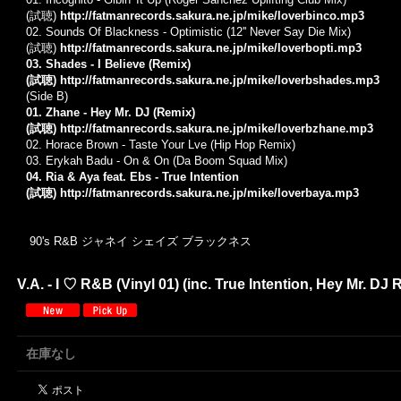
(試聴)
http://fatmanrecords.sakura.ne.jp/mike/loverbinco.mp3
02. Sounds Of Blackness - Optimistic (12'' Never Say Die Mix)
(試聴)
http://fatmanrecords.sakura.ne.jp/mike/loverbopti.mp3
03. Shades - I Believe (Remix)
(試聴)
http://fatmanrecords.sakura.ne.jp/mike/loverbshades.mp3
(Side B)
01. Zhane - Hey Mr. DJ (Remix)
(試聴)
http://fatmanrecords.sakura.ne.jp/mike/loverbzhane.mp3
02. Horace Brown - Taste Your Lve (Hip Hop Remix)
03. Erykah Badu - On & On (Da Boom Squad Mix)
04. Ria & Aya feat. Ebs - True Intention
(試聴)
http://fatmanrecords.sakura.ne.jp/mike/loverbaya.mp3
90's R&B ジャネイ シェイズ ブラックネス
V.A. - I ♡ R&B (Vinyl 01) (inc. True Intention, Hey Mr. DJ R
在庫なし