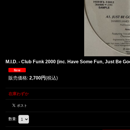
M.I.D. - Club Funk 2000 (inc. Have Some Fun, Just Be
販売価格
:
2,700円
(税込)
在庫わずか
数量
: