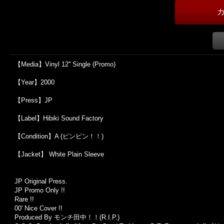
【Media】Vinyl 12'' Single (Promo)
【Year】2000
【Press】JP
【Label】Hibiki Sound Factory
【Condition】A (ピンピン！！)
【Jacket】 White Plain Sleeve
JP Original Press.
JP Promo Only !!
Rare !!
00' Nice Cover !!
Produced By モンチ田中！！(R.I.P.)