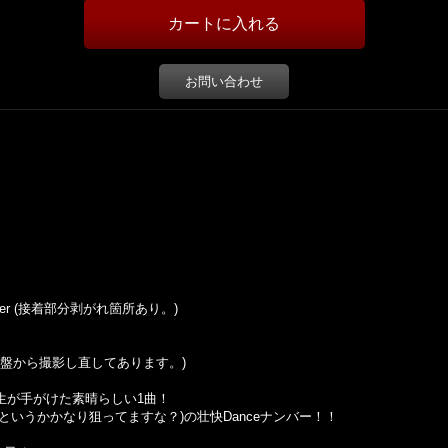
お問い合わせ
h Sticker (接着部分剥がれ箇所あり。)
この盤から撮影し直してあります。)
大先生が手がけた素晴らしい1曲！
er』タイプ(というかかなり狙ってますな？)の壮快Danceナンバー！！