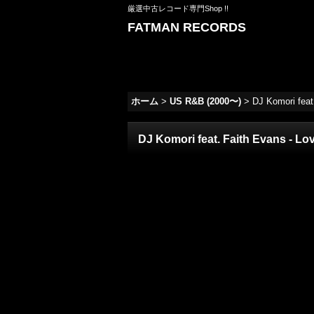
厳選中古レコード専門Shop !!
FATMAN RECORDS
ホーム
>
US R&B (2000〜)
>
DJ Komori feat.
DJ Komori feat. Faith Evans - Lov