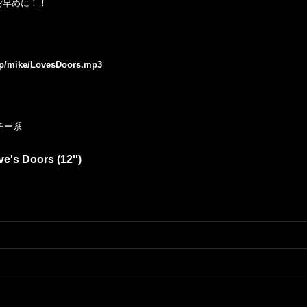
お早めに！！
.jp/mike/LovesDoors.mp3
チー系
e's Doors (12'')