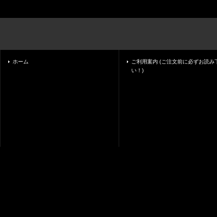
ホーム
ご利用案内 (ご注文前に必ずお読み
い！)