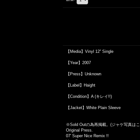
【Media】Vinyl 12'' Single
【Year】2007
【Press】Unknown
【Label】Haight
【Condition】A (キレイ!!)
【Jacket】White Plain Sleeve
※Sold Out
の為再掲載。
(
ジャケ写真はこ
Original Press.
07' Super Nice Remix !!