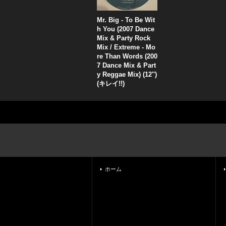
Mr. Big - To Be Wit
h You (2007 Dance
Mix & Party Rock
Mix / Extreme - Mo
re Than Words (200
7 Dance Mix & Part
y Reggae Mix) (12'')
(キレイ!!)
ホーム