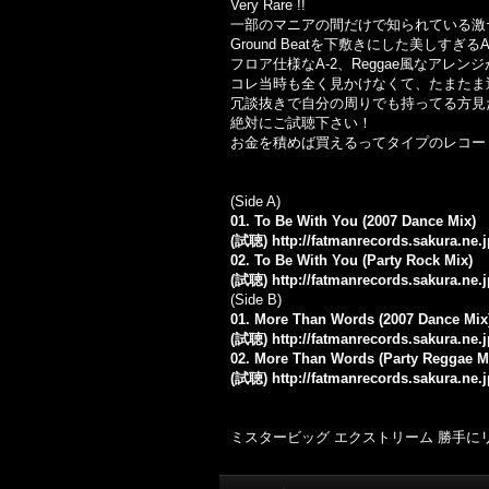
Very Rare !!
一部のマニアの間だけで知られている激ヤバ＆鬼
Ground Beatを下敷きにした美しすぎるA-
フロア仕様なA-2、Reggae風なアレ
コレ当時も全く見かけなくて、たまたま
冗談抜きで自分の周りでも持ってる方見
絶対にご試聴下さい！
お金を積めば買えるってタイプのレコー
(Side A)
01. To Be With You (2007 Dance Mix)
(試聴)
http://fatmanrecords.sakura.ne
02. To Be With You (Party Rock Mix)
(試聴)
http://fatmanrecords.sakura.ne
(Side B)
01. More Than Words (2007 Dance Mix
(試聴)
http://fatmanrecords.sakura.ne
02. More Than Words (Party Reggae M
(試聴)
http://fatmanrecords.sakura.ne
ミスタービッグ エクストリーム 勝手にリ