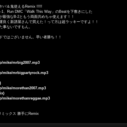
使えるRemix !!!!!
1、Run DMC「Walk This Way」のBeatを下敷きにした
ンジが最強なB-2ともう両面共めちゃ使えます！！
運良く新譜屋さんで買えた！って方は超ラッキーですよ！！
た事ないですもん。
ドではございません。早い者勝ち！！
.jp/mike/mrbig2007.mp3
.jp/mike/mrbigpartyrock.mp3
)
.jp/mike/morethan2007.mp3
ix)
.jp/mike/morethanreggae.mp3
ミックス 勝手にRemix