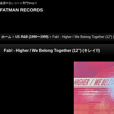
厳選中古レコード専門Shop !!
FATMAN RECORDS
ホーム
>
US R&B (1990〜1999)
>
Fab! - Higher / We Belong Together (12''
Fab! - Higher / We Belong Together (12'') (キレイ!!)