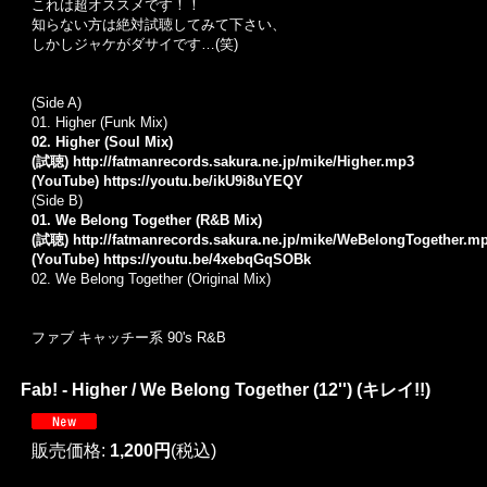
これは超オススメです！！
知らない方は絶対試聴してみて下さい、
しかしジャケがダサイです…(笑)
(Side A)
01. Higher (Funk Mix)
02. Higher (Soul Mix)
(試聴)
http://fatmanrecords.sakura.ne.jp/mike/Higher.mp3
(YouTube)
https://youtu.be/ikU9i8uYEQY
(Side B)
01. We Belong Together (R&B Mix)
(試聴)
http://fatmanrecords.sakura.ne.jp/mike/WeBelongTogether.m
(YouTube)
https://youtu.be/4xebqGqSOBk
02. We Belong Together (Original Mix)
ファブ キャッチー系 90's R&B
Fab! - Higher / We Belong Together (12'') (キレイ!!)
販売価格
:
1,200円
(税込)