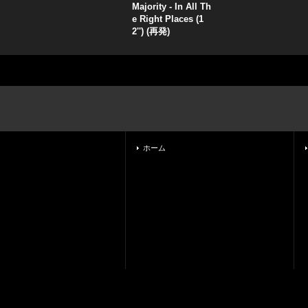
Majority - In All Th
e Right Places (1
2'') (再発)
ホーム