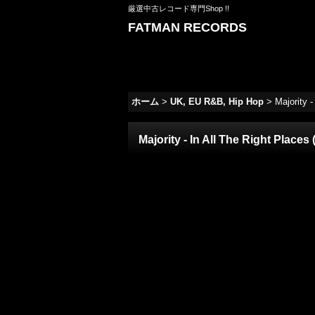
厳選中古レコード専門Shop !!
FATMAN RECORDS
ホーム
>
UK, EU R&B, Hip Hop
>
Majority -
Majority - In All The Right Places 