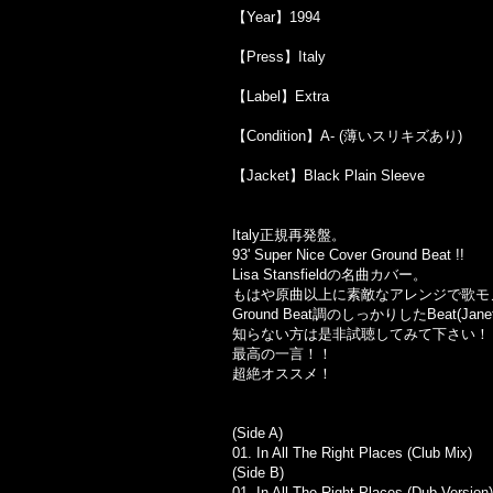
【Year】1994
【Press】Italy
【Label】Extra
【Condition】A- (薄いスリキズあり)
【Jacket】Black Plain Sleeve
Italy正規再発盤。
93' Super Nice Cover Ground Beat !!
Lisa Stansfieldの名曲カバー。
もはや原曲以上に素敵なアレンジで歌モ
Ground Beat調のしっかりしたBeat(Jane
知らない方は是非試聴してみて下さい！
最高の一言！！
超絶オススメ！
(Side A)
01. In All The Right Places (Club Mix)
(Side B)
01. In All The Right Places (Dub Version)