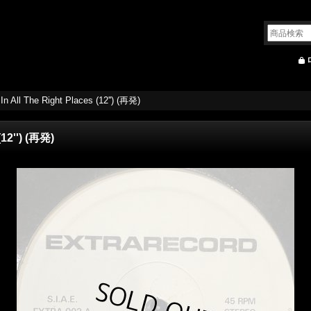
 In All The Right Places (12'') (再発)
(12'') (再発)