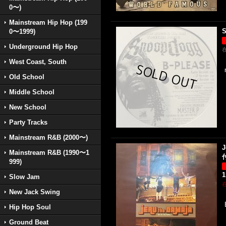
0〜)
Mainstream Hip Hop (199
S
0〜1999)
Underground Hip Hop
West Coast, South
Old School
Middle School
New School
Party Tracks
Mainstream R&B (2000〜)
J
Mainstream R&B (1990〜1
999)
1
Slow Jam
New Jack Swing
Hip Hop Soul
Ground Beat