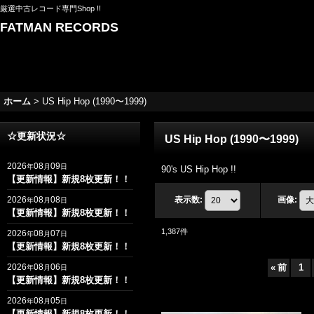
厳選中古レコード専門Shop !!
FATMAN RECORDS
ホーム
>
US Hip Hop (1990〜1999)
☆更新状況☆
US Hip Hop (1990〜1999)
2026
08
09
年
月
日
90's US Hip Hop !!
【更新情報】新規8枚更新！！
2026
08
08
表示数
:
画像
:
年
月
日
【更新情報】新規8枚更新！！
1,387
件
2026
08
07
年
月
日
【更新情報】新規8枚更新！！
2026
08
06
«
前
1
年
月
日
【更新情報】新規8枚更新！！
2026
08
05
年
月
日
【更新情報】新規8枚更新！！