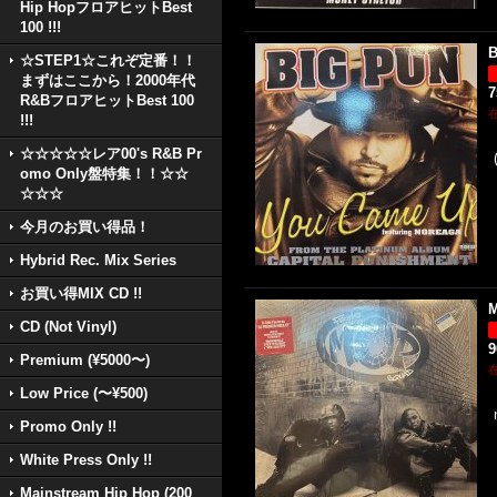
Hip HopフロアヒットBest
100 !!!
B
☆STEP1☆これぞ定番！！
まずはここから！2000年代
R&BフロアヒットBest 100
!!!
☆☆☆☆☆レア00's R&B Pr
omo Only盤特集！！☆☆
☆☆☆
今月のお買い得品！
Hybrid Rec. Mix Series
お買い得MIX CD !!
M
CD (Not Vinyl)
Premium (¥5000〜)
Low Price (〜¥500)
Promo Only !!
White Press Only !!
Mainstream Hip Hop (200