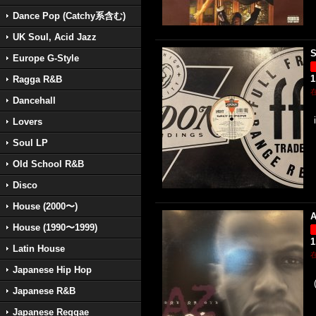
Dance Pop (Catchy系含む)
UK Soul, Acid Jazz
S
Europe G-Style
1
Ragga R&B
Dancehall
Lovers
Soul LP
Old School R&B
Disco
House (2000〜)
A
House (1990〜1999)
1
Latin House
Japanese Hip Hop
Japanese R&B
Japanese Reggae