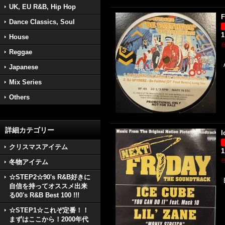
UK, EU R&B, Hip Hop
F
Dance Classics, Soul
1
House
Reggae
Japanese
Mix Series
Others
詳細カテゴリー
I
クリスマスアイテム
1
冬物アイテム
☆STEP2☆90's R&B好きに
自信を持ってオススメ出来
る00's R&B Best 100 !!!
☆STEP1☆これぞ定番！！
まずはここから！2000年代