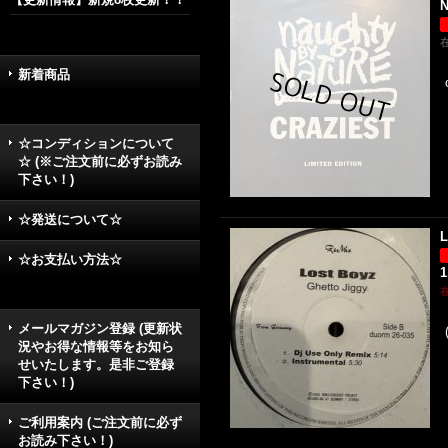
N
新着商品
☆コンディションについて
☆ (※ご注文前に必ずお読み
下さい！)
☆発送について☆
L
☆お支払い方法☆
1
メールマガジン登録 (更新状
況やお得な情報等をお知ら
せいたします。是非ご登録
下さい！)
ご利用案内 (ご注文前に必ず
お読み下さい！)