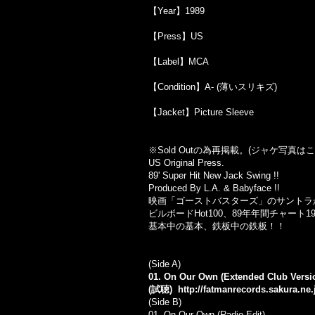
【Year】1989
【Press】US
【Label】MCA
【Condition】A- (薄いスリキズ)
【Jacket】Picture Sleeve
※Sold Out
の為再掲載。
(
ジャケ写真はこ
US Original Press.
89' Super Hit New Jack Swing !!
Produced By L.A. & Babyface !!
映画「ゴーストバスターズ」のサントラ
ビルボードHot100、89年年間チャート1
基本中の基本、鉄板中の鉄板！！
(Side A)
01. On Our Own (Extended Club Versi
(試聴)
http://fatmanrecords.sakura.n
(Side B)
01.
On Our Own (Radio Edit)