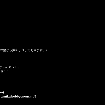
の盤から撮影し直してあります。
)
からのカット。
9位！！
on)
e.jp/mike/bobbyonour.mp3