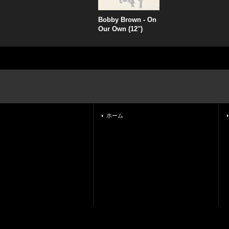
Bobby Brown - On
Our Own (12'')
ホーム