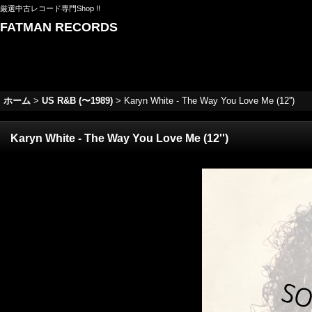
厳選中古レコード専門Shop !!
FATMAN RECORDS
ホーム
>
US R&B (〜1989)
>
Karyn White - The Way You Love Me (12'')
Karyn White - The Way You Love Me (12'')