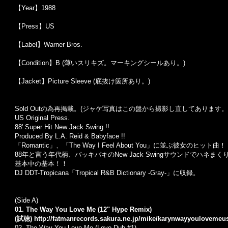
【Year】1988
【Press】US
【Label】Warner Bros.
【Condition】B (薄いスリキズ。マーキングシールあり。)
【Jacket】Picture Sleeve (底抜け箇所あり。)
Sold Outの為再掲載。(ジャケ写真はこの盤から撮影し直してあります。
US Original Press.
88' Super Hit New Jack Swing !!
Produced By L.A. Reid & Babyface !!
「Romantic」、「The Way I Feel About You」に並ぶ彼女のヒット曲！
88年と言う年代柄、バッキバキのNew Jack Swingサウンドでハネまく
基本中の基本！！
DJ DDT-Tropicana「Tropical R&B Dictionary -Gray-」に収録。
(Side A)
01. The Way You Love Me (12" Hype Remix)
(試聴)
http://fatmanrecords.sakura.ne.jp/mike/karynwayyouloveme
02.
The Way You Love Me (Love Dub #1)