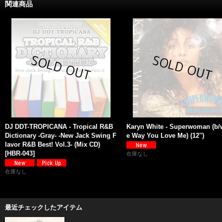
関連商品
DJ DDT-TROPICANA - Tropical R&B
Karyn White - Superwoman (b/
Dictionary -Gray- -New Jack Swing F
e Way You Love Me) (12'')
lavor R&B Best! Vol.3- (Mix CD)
[
HBR-043
]
在庫なし
在庫なし
最近チェックしたアイテム