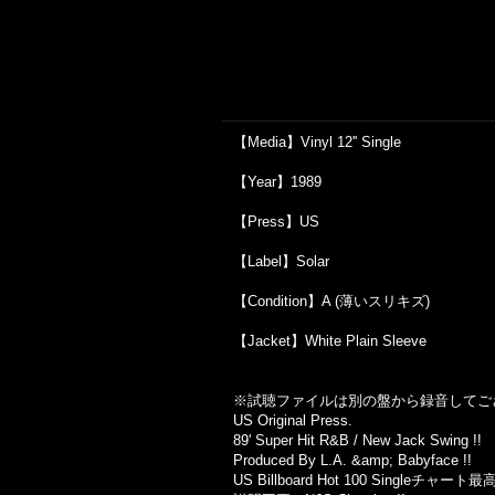
【Media】Vinyl 12'' Single
【Year】1989
【Press】US
【Label】Solar
【Condition】A (薄いスリキズ)
【Jacket】White Plain Sleeve
※試聴ファイルは別の盤から録音してご
US Original Press.
89' Super Hit R&B / New Jack Swing !!
Produced By L.A. &amp; Babyface !!
US Billboard Hot 100 Singleチャー