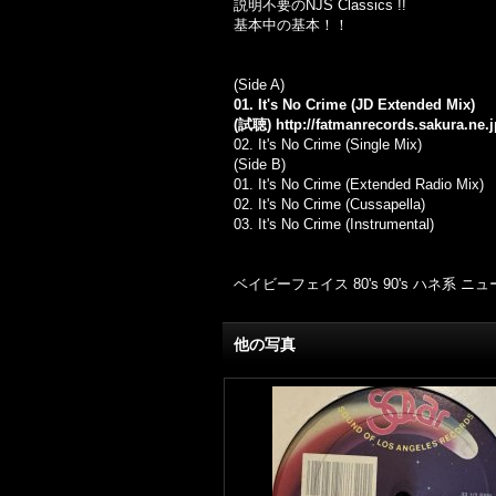
説明不要のNJS Classics !!
基本中の基本！！
(Side A)
01. It's No Crime (JD Extended Mix)
(試聴)
http://fatmanrecords.sakura.ne
02. It's No Crime (Single Mix)
(Side B)
01. It's No Crime (Extended Radio Mix)
02. It's No Crime (Cussapella)
03. It's No Crime (Instrumental)
ベイビーフェイス 80's 90's ハネ系
他の写真