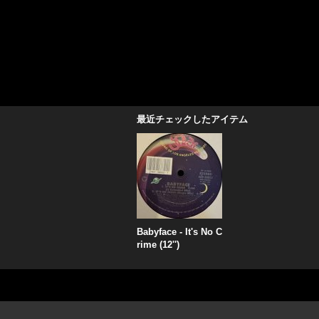
最近チェックしたアイテム
Babyface - It's No C
rime (12'')