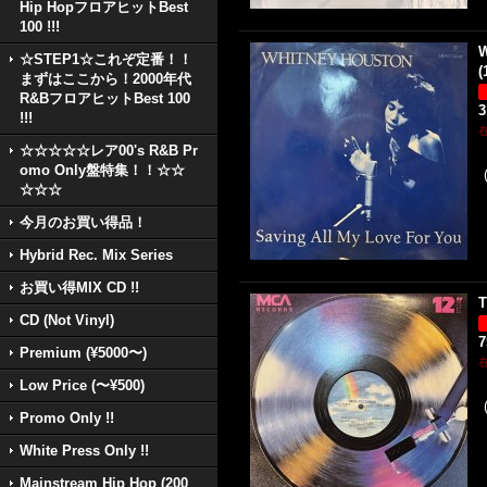
Hip HopフロアヒットBest
100 !!!
W
☆STEP1☆これぞ定番！！
(
まずはここから！2000年代
R&BフロアヒットBest 100
3
!!!
☆☆☆☆☆レア00's R&B Pr
omo Only盤特集！！☆☆
☆☆☆
今月のお買い得品！
Hybrid Rec. Mix Series
お買い得MIX CD !!
T
CD (Not Vinyl)
Premium (¥5000〜)
Low Price (〜¥500)
Promo Only !!
White Press Only !!
Mainstream Hip Hop (200