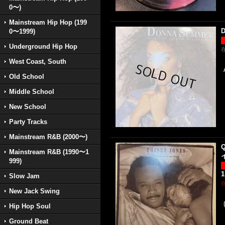
0〜)
Mainstream Hip Hop (199
D
0〜1999)
Underground Hip Hop
West Coast, South
Old School
Middle School
New School
Party Tracks
Mainstream R&B (2000〜)
Q
Mainstream R&B (1990〜1
イ
999)
1
Slow Jam
New Jack Swing
Hip Hop Soul
Ground Beat