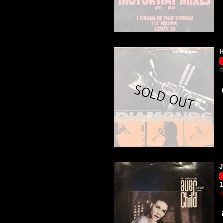
H
J
1