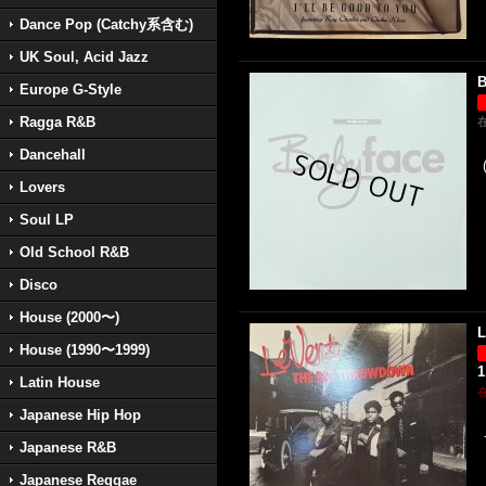
Dance Pop (Catchy系含む)
UK Soul, Acid Jazz
B
Europe G-Style
Ragga R&B
Dancehall
Lovers
Soul LP
Old School R&B
Disco
House (2000〜)
L
House (1990〜1999)
1
Latin House
Japanese Hip Hop
Japanese R&B
Japanese Reggae