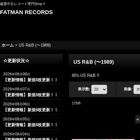
厳選中古レコード専門Shop !!
FATMAN RECORDS
ホーム
>
US R&B (〜1989)
☆更新状況☆
US R&B (〜1989)
2026
08
08
年
月
日
80's US R&B !!
【更新情報】新規8枚更新！！
2026
08
07
表示数
:
画像
:
年
月
日
【更新情報】新規8枚更新！！
175
件
2026
08
06
年
月
日
【更新情報】新規8枚更新！！
2026
08
05
«
年
月
日
【更新情報】新規8枚更新！！
2026
08
04
年
月
日
【更新情報】新規8枚更新！！