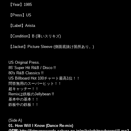
【Year】1985
【Press】US
【Label】Arista
【Condition】B (薄いスリキズ)
【Jacket】Picture Sleeve (側面底抜け箇所あり。)
US Original Press.
85' Super Hit R&B / Disco !!
80's R&B Classics !!
US Billboard Hot 100チャート最高1位！！
問答無用のスーパーヒット！！
超キャッチー！！
Remixは鉄板のJellybean !!
基本中の基本！！
鉄板中の鉄板！！
(Side A)
01. How Will I Know (Dance Re-mix)
(試聴)
http://fatmanrecords.sakura.ne.jp/mike/whitneyhowwiill.mp3