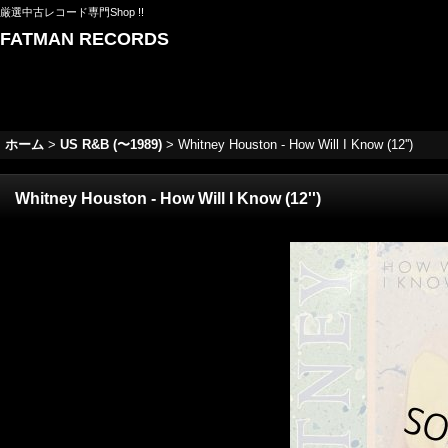
厳選中古レコード専門Shop !!
FATMAN RECORDS
ホーム
>
US R&B (〜1989)
>
Whitney Houston - How Will I Know (12'')
Whitney Houston - How Will I Know (12'')