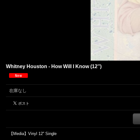
Whitney Houston - How Will I Know (12'')
在庫なし
【Media】Vinyl 12'' Single