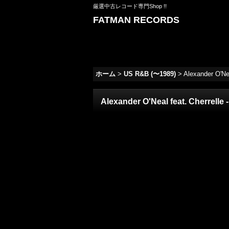
厳選中古レコード専門Shop !!
FATMAN RECORDS
ホーム
>
US R&B (〜1989)
>
Alexander O'Nea
Alexander O'Neal feat. Cherrelle 