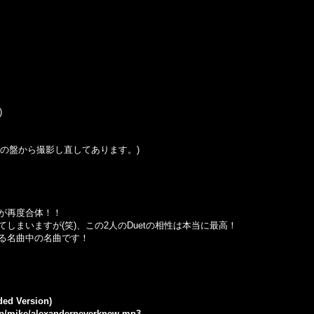
)
はこの盤から撮影し直してあります。)
2人が再度合体！！
しまいますが(笑)、この2人のDuetの相性は本当に最高！
る名曲中の名曲です！
ded Version)
.jp/mike/alexanderneverknew.mp3