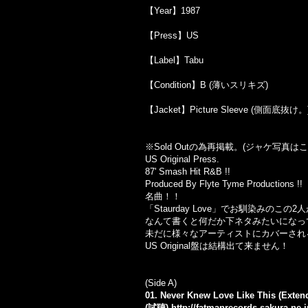
【Year】1987
【Press】US
【Label】Tabu
【Condition】B (薄いスリキズ)
【Jacket】Picture Sleeve (側面底抜け。
※Sold Outの為再掲載。(ジャケ写真
US Original Press.
87' Smash Hit R&B !!
Produced By Flyte Tyme Productions !!
名曲！！
「Staurday Love」でお馴染みのこの
なんて書くと何だか下ネタみたいになって
未だに様々なアーティストにカバーされ
US Original盤は結構出て来ません！
(Side A)
01. Never Knew Love Like This (Exten
(試聴)
http://fatmanrecords.sakura.ne