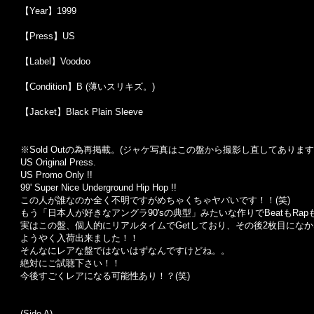
【Year】1999
【Press】US
【Label】Voodoo
【Condition】B (薄いスリキズ。)
【Jacket】Black Plain Sleeve
※Sold Out
の為再掲載。
(
ジャケ写真はこの盤から撮影し直してあります
US Original Press.
US Promo Only !!
99' Super Nice Underground Hip Hop !!
この人が誰なのか全く不明ですがめちゃくちゃヤバいです！！(笑)
もう「日本人が好きなアングラ90'sの典型」みたいな作りでBeatもRa
実はこの盤、個人的にリアルタイムでGetしており、その後2枚目にな
ようやく入荷出来ました！！
そんなにレアな盤ではないはずなんですけどね。。
絶対にご試聴下さい！！
今後すごくレアになる可能性あり！？(笑)
(Side A)