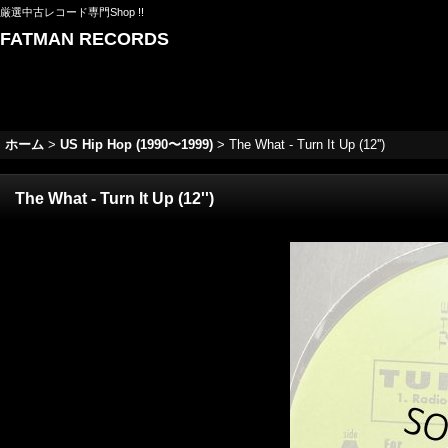
厳選中古レコード専門Shop !!
FATMAN RECORDS
ホーム
>
US Hip Hop (1990〜1999)
>
The What - Turn It Up (12'')
The What - Turn It Up (12'')