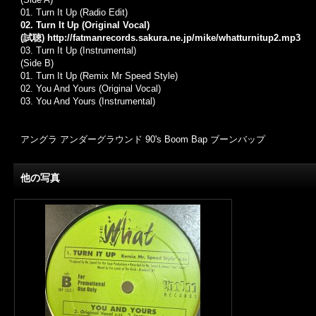
01.
Turn It Up (Radio Edit)
02. Turn It Up (Original Vocal)
(試聴)
http://fatmanrecords.sakura.ne.jp/mike/whatturnitup2.mp3
03.
Turn It Up (Instrumental)
(Side B)
01.
Turn It Up (Remix Mr Speed Style)
02.
You And Yours (Original Vocal)
03.
You And Yours (Instrumental)
アングラ アンダーグラウンド 90's Boom Bap ブーンバップ
他の写真