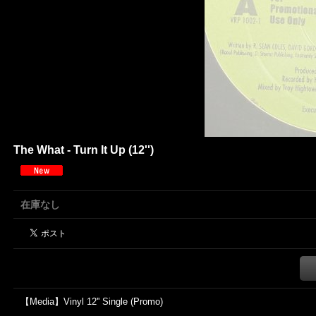
The What - Turn It Up (12'')
在庫なし
【Media】Vinyl 12'' Single (Promo)