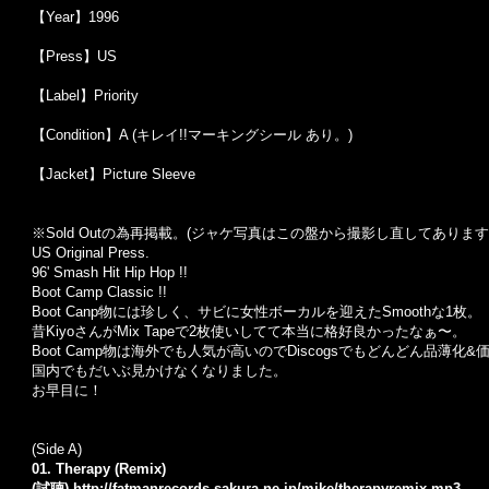
【Year】1996
【Press】US
【Label】Priority
【Condition】A (キレイ!!マーキングシール あり。)
【Jacket】Picture Sleeve
※Sold Outの為再掲載。(ジャケ写真はこの盤から撮影し直してあります
US Original Press.
96' Smash Hit Hip Hop !!
Boot Camp Classic !!
Boot Canp物には珍しく、サビに女性ボーカルを迎えたSmoothな1枚。
昔KiyoさんがMix Tapeで2枚使いしてて本当に格好良かったなぁ〜。
Boot Camp物は海外でも人気が高いのでDiscogsでもどんどん品薄化
国内でもだいぶ見かけなくなりました。
お早目に！
(Side A)
01. Therapy (Remix)
(試聴)
http://fatmanrecords.sakura.ne.jp/mike/therapyremix.mp3