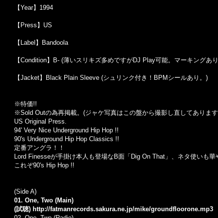
【Year】1994
【Press】US
【Label】Bandoola
【Condition】B- (薄いスリキズ多めですがDJ Play可能。マーキングあ
【Jacket】Black Plain Sleeve (シュリンク付き！BPMシールあり。)
※特価!!
※Sold Out
の為再掲載。
(
ジャケ写真はこの盤から撮影し直してあります
US Original Press.
94' Very Nice Underground Hip Hop !!
90's Underground Hip Hop Classics !!
定番アングラ！！
Lord Finesseが手掛け本人も登場なB面「Dig On That」、ネタ使い
これぞ90's Hip Hop !!
(Side A)
01. One, Two (Main)
(試聴)
http://fatmanrecords.sakura.ne.jp/mike/groundfloorone.mp3
02. One, Two (Radio)