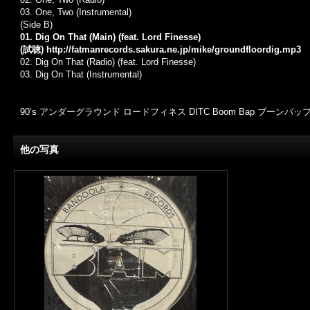
03. One, Two (Instrumental)
(Side B)
01. Dig On That (Main) (feat. Lord Finesse)
(試聴)
http://fatmanrecords.sakura.ne.jp/mike/groundfloordig.mp3
02. Dig On That (Radio) (feat. Lord Finesse)
03. Dig On That (Instrumental)
90’s アンダーグラウンド ロードフィネス DITC Boom Bap ブーンバッ
他の写真