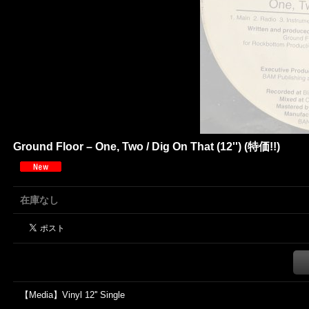
Ground Floor – One, Two / Dig On That (12'') (特価!!)
在庫なし
【Media】Vinyl 12'' Single