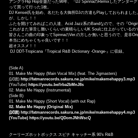
アングラHip Hop全盛だった98年、『DJ SpinnaのRemixしたアンダ
って買って行った1枚。
DJ Kensei氏を始め、名だたる大御所DJの方達もPlayしておられました
が、しかし！！
ふたを開けてみればこの人達、Acid Jazz系のBandなので、その『Orig
これがまた筆舌し難いくらいの素晴らしいUK Soulに仕上がっているの
皆さんこの曲の印象ってSpinnaのVer.の方しか無いと思うので、是非Origi
本当にめちゃくちゃ良いです！！
超オススメ！！
DJ DDT-Tropicana『Tropical R&B Dictionary -Orange-』に収録。
(Side A)
01. Make Me Happy (Main Vocal Mix) (feat. The Jigmasters)
(試聴)
http://fatmanrecords.sakura.ne.jp/mike/makemehappy3.mp3
(YouTube)
https://youtu.be/Irba2bMnJ8s
02. Make Me Happy (Instrumental)
(Side B)
01. Make Me Happy (Short Vocal) (with out Rap)
02. Make Me Happy (Original Mix)
(試聴)
http://fatmanrecords.sakura.ne.jp/mike/makemehappy4.mp3
(YouTube)
https://youtu.be/QDomJNhWscQ
クーリーズホットボックス スピナ キャッチー系 90's R&B