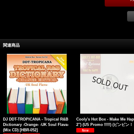
関連商品
DJ DDT-TROPICANA - Tropical R&B
Cooly's Hot Box - Make Me Hap
Dictionary -Orange- -UK Soul Flava-
2'') (US Promo !!!!!) (ピンピン
(Mix CD)
[
HBR-052
]