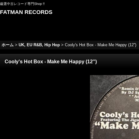
厳選中古レコード専門Shop !!
FATMAN RECORDS
ホーム
>
UK, EU R&B, Hip Hop
>
Cooly's Hot Box - Make Me Happy (12'')
Cooly's Hot Box - Make Me Happy (12'')