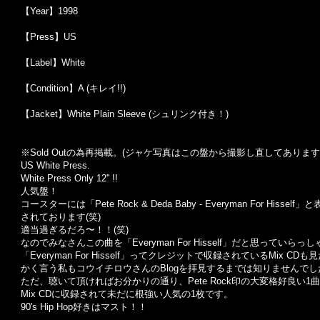
【Year】1998
【Press】US
【Label】White
【Condition】A (キレイ!!)
【Jacket】White Plain Sleeve (シュリンク付き！)
※Sold Outの為再掲載。(ジャケ写真はこの盤から撮影し直してあります
US White Press.
White Press Only 12'' !!
人気盤！
コースターには「Pete Rock & Deda Baby - Everyman For Hisse
されております(笑)
適当過ぎるだろ〜！！(笑)
なのでみなさんこの曲を「Everyman For Hisself」だと思っていらっ
「Everyman For Hisself」ってクレジットで収録されているMix C
かく言う私もコウイチロウさんのBlogを拝見するまでは知りませんでした
ただ、聴いて頂ければお分かりの通り、Pete Rock印の大変格好良い1
Mix CDに収録されて未だに根強い人気の1枚です。
90's Hip Hop好きはマスト！！