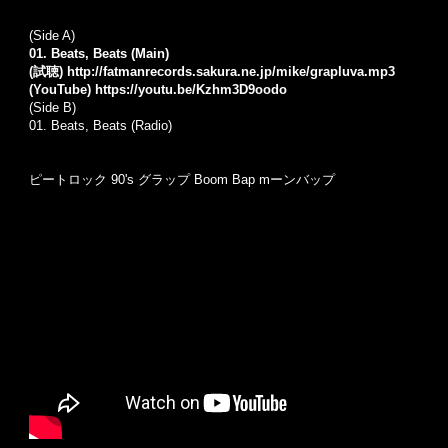
(Side A)
01. Beats, Beats (Main)
(試聴)
http://fatmanrecords.sakura.ne.jp/mike/grapluva.mp3
(YouTube)
https://youtu.be/Kzhm3D9oodo
(Side B)
01. Beats, Beats (Radio)
ピートロック 90's グラップ Boom Bap mーンバップ