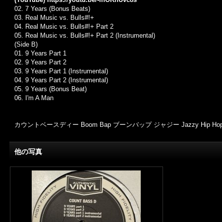
02. 7 Years (Bonus Beats)
03. Real Music vs. Bulls#!+
04. Real Music vs. Bulls#!+ Part 2
05. Real Music vs. Bulls#!+ Part 2 (Instrumental)
(Side B)
01. 9 Years Part 1
02. 9 Years Part 2
03. 9 Years Part 1 (Instrumental)
04. 9 Years Part 2 (Instrumental)
05. 9 Years (Bonus Beat)
06. I'm A Man
カウントベースディー Boom Bap ブーンバップ ジャジー Jazzy Hip Ho
他の写真