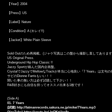
【Year】2004
【Press】US
【Label】Nature
【Condition】A (キレイ!!)
【Jacket】White Plain Sleeve
Sold Outのため再掲載。(ジャケ写真はこの盤から撮影し直してあります
US Original Press.
Underground Hip Hop Classic !!
Jazzy Sportが絡んだ国内企画盤。
CrystalでJazzyでMellowなTrackが本当に心地良い『7 Years』は文句の
サビのDionne Farrisもいい！！
聞いた事の無い方は必ず試聴して下さい！！
R&B好きにも自信を持ってオススメ出来る1枚です！
(Side A)
01. 7 Years
(試聴)
http://fatmanrecords.sakura.ne.jp/mike/7Years.mp3
(YouTube)
https://youtu.be/-lnOKnUvc8s