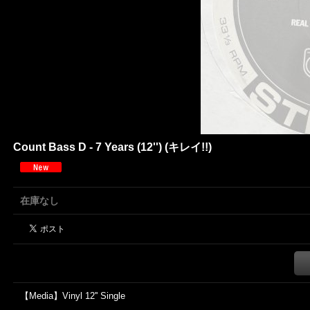
Count Bass D - 7 Years (12'') (キレイ!!)
在庫なし
【Media】Vinyl 12'' Single