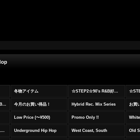
Hop
冬物アイテム
☆STEP2☆90's R&B好きに自信を持ってオススメ出来る00's R&B Best 100 !!!
☆☆☆☆☆レア00's R&B Promo Only盤特集！！☆☆☆☆☆
今月のお買い得品！
Hybrid Rec. Mix Series
お買い得
Low Price (〜¥500)
Promo Only !!
White
Mainstream Hip Hop (1990〜1999)
Underground Hip Hop
West Coast, South
Old 