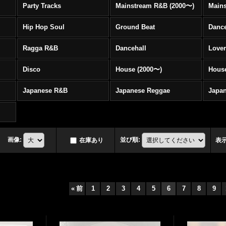
Party Tracks
Mainstream R&B (2000〜)
Hip Hop Soul
Ground Beat
Danc
Ragga R&B
Dancehall
Love
Disco
House (2000〜)
Hous
Japanese R&B
Japanese Reggae
Japa
画像
:
並び順
:
在庫あり
表
«
前
1
2
3
4
5
6
7
8
9