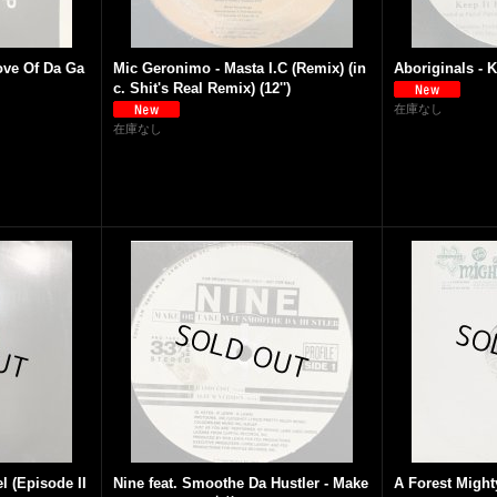
Love Of Da Ga
Mic Geronimo - Masta I.C (Remix) (in
Aboriginals - Ke
c. Shit's Real Remix) (12'')
在庫なし
在庫なし
l (Episode II
Nine feat. Smoothe Da Hustler - Make
A Forest Might