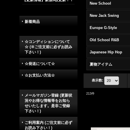
New School
New Jack Swing
新着商品
Europe G-Style
Old School R&B
☆コンディションについて
☆ (※ご注文前に必ずお読み
下さい！)
Japanese Hip Hop
☆発送について☆
夏物アイテム
☆お支払い方法☆
表示数
:
213
件
メールマガジン登録 (更新状
況やお得な情報等をお知ら
せいたします。是非ご登録
下さい！)
ご利用案内 (ご注文前に必ず
お読み下さい！)