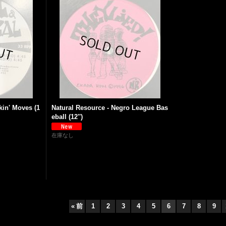
kin' Moves (1
Natural Resource - Negro League Bas
eball (12'')
在庫なし
«
前
1
2
3
4
5
6
7
8
9