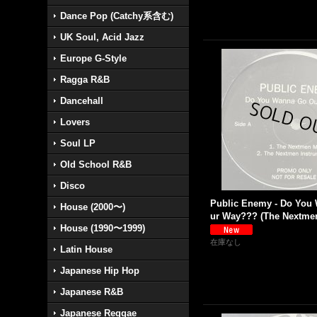
Dance Pop (Catchy系含む)
UK Soul, Acid Jazz
Europe G-Style
Ragga R&B
Dancehall
Lovers
Soul LP
Old School R&B
Disco
Public Enemy - Do You
House (2000〜)
ur Way??? (The Nextmen 
House (1990〜1999)
在庫なし
Latin House
Japanese Hip Hop
Japanese R&B
Japanese Reggae