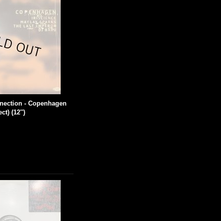
nection - Copenhagen
t) (12'')