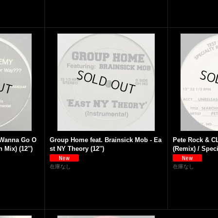
 Wanna Go O
Group Home feat. Brainsick Mob - Ea
Pete Rock & C
Mix) (12'')
st NY Theory (12'')
(Remix) / Speci
在庫なし
在庫なし