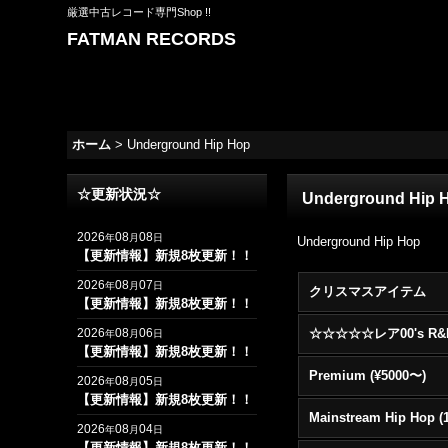
厳選中古レコード専門Shop !!
FATMAN RECORDS
ホーム
>
Underground Hip Hop
☆更新状況☆
Underground Hip 
2026
08
08
年
月
日
Underground Hip Hop
【更新情報】新規8枚更新！！
2026
08
07
年
月
日
クリスマスアイテム
【更新情報】新規8枚更新！！
2026
08
06
年
月
日
【更新情報】新規8枚更新！！
Premium (¥5000〜)
2026
08
05
年
月
日
【更新情報】新規8枚更新！！
2026
08
04
年
月
日
【更新情報】新規8枚更新！！