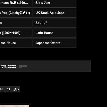
Mainstream R&B (1990〜1999)
Slow Jam
e Pop (Catchy系含む)
UK Soul, Acid Jazz
rs
Soul LP
e (1990〜1999)
Latin House
nese House
Japanese Others
示方法
:
10
11
次
»