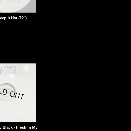
ep It Hot (12'')
y Black - Fresh In My