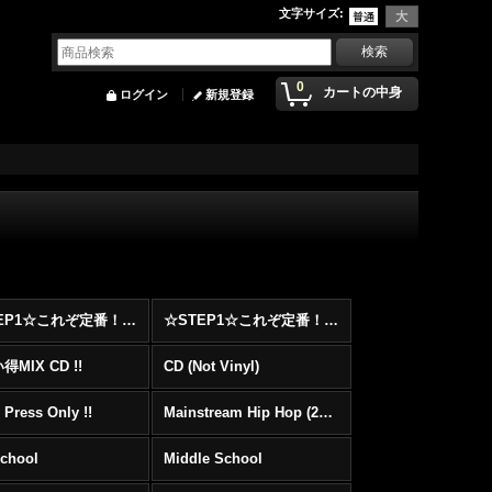
文字サイズ
:
0
カートの中身
ログイン
新規登録
☆STEP1☆これぞ定番！！まずはここから！2000年代Hip HopフロアヒットBest 100 !!!
☆STEP1☆これぞ定番！！まずはここから！2000年代R&BフロアヒットBest 100 !!!
MIX CD !!
CD (Not Vinyl)
 Press Only !!
Mainstream Hip Hop (2000〜)
School
Middle School