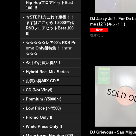
Hip HopフロアヒットBest
100 !!!
☆STEP1☆これぞ定番！！
DJ Jazzy Jeff - For Da 
まずはここから！2000年代
me (12'') (キレイ！)
R&BフロアヒットBest 100
!!!
在庫なし
☆☆☆☆☆レア00's R&B Pr
omo Only盤特集！！☆☆
☆☆☆
今月のお買い得品！
Hybrid Rec. Mix Series
お買い得MIX CD !!
CD (Not Vinyl)
Premium (¥5000〜)
Low Price (〜¥500)
Promo Only !!
White Press Only !!
DJ Grievous - San Migue
Mainstream Hip Hop (200