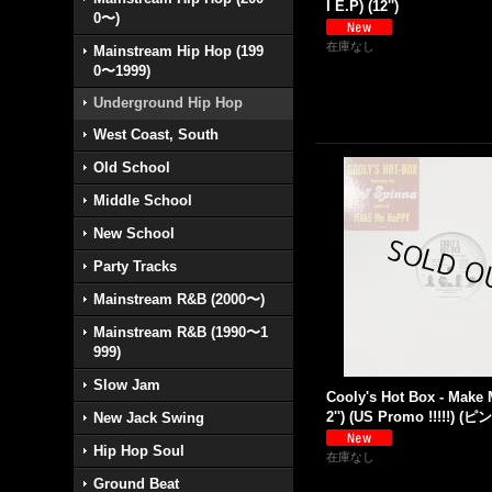
I E.P) (12'')
0〜)
在庫なし
Mainstream Hip Hop (199
0〜1999)
Underground Hip Hop
West Coast, South
Old School
Middle School
New School
Party Tracks
Mainstream R&B (2000〜)
Mainstream R&B (1990〜1
999)
Slow Jam
Cooly's Hot Box - Make
2'') (US Promo !!!!!)
New Jack Swing
Hip Hop Soul
在庫なし
Ground Beat