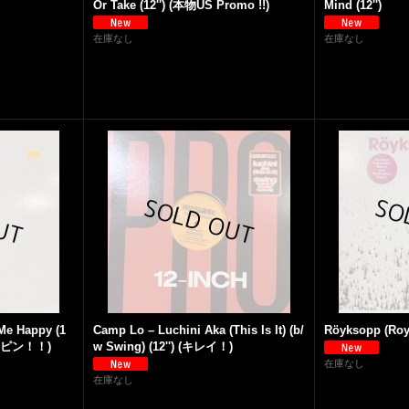
Or Take (12'') (本物US Promo !!)
Mind (12'')
在庫なし
在庫なし
 Me Happy (1
Camp Lo ‎– Luchini Aka (This Is It) (b/
Röyksopp (Royk
 (ピンピン！！)
w Swing) (12'') (キレイ！)
在庫なし
在庫なし