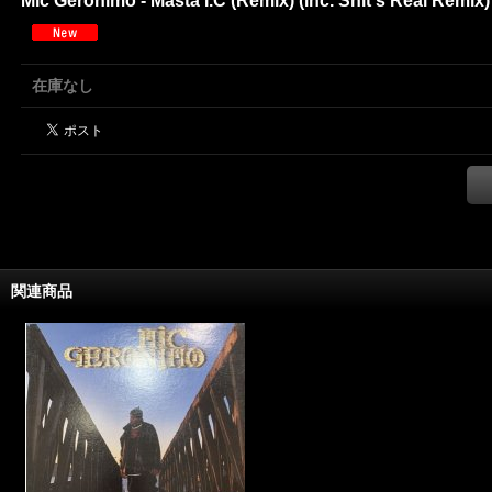
Mic Geronimo - Masta I.C (Remix) (inc. Shit's Real Remix) 
在庫なし
関連商品