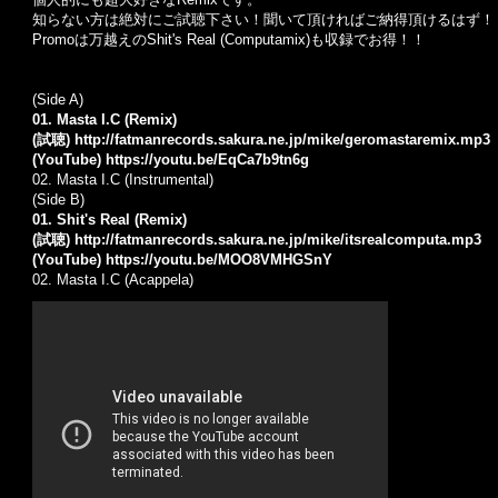
知らない方は絶対にご試聴下さい！聞いて頂ければご納得頂けるはず！
Promoは万越えのShit's Real (Computamix)も収録でお得！！
(Side A)
01. Masta I.C (Remix)
(試聴)
http://fatmanrecords.sakura.ne.jp/mike/geromastaremix.mp3
(YouTube)
https://youtu.be/EqCa7b9tn6g
02. Masta I.C (Instrumental)
(Side B)
01. Shit's Real (Remix)
(試聴)
http://fatmanrecords.sakura.ne.jp/mike/itsrealcomputa.mp3
(YouTube)
https://youtu.be/MOO8VMHGSnY
02. Masta I.C (Acappela)