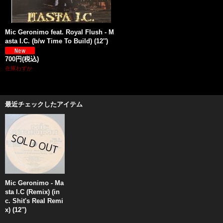
Mic Geronimo feat. Royal Flush - M
asta I.C. (b/w Time To Build) (12'')
700円
(税込)
在庫わずか
最近チェックしたアイテム
Mic Geronimo - Ma
sta I.C (Remix) (in
c. Shit's Real Remi
x) (12'')