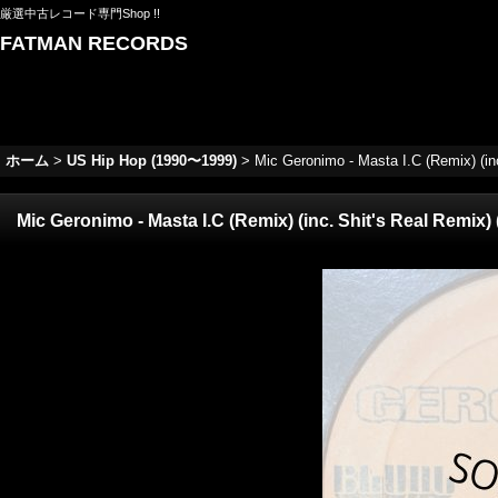
厳選中古レコード専門Shop !!
FATMAN RECORDS
ホーム
>
US Hip Hop (1990〜1999)
>
Mic Geronimo - Masta I.C (Remix) (inc
Mic Geronimo - Masta I.C (Remix) (inc. Shit's Real Remix) (