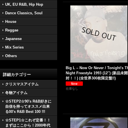
UK, EU R&B, Hip Hop
Dance Classics, Soul
House
Reggae
Japanese
Mix Series
Others
Big L – Now Or Never / Tonight's T
Night Freestyle 1993 (12'') (新品未開
詳細カテゴリー
封！！) (全世界300枚限定盤!!)
クリスマスアイテム
在庫なし
冬物アイテム
☆STEP2☆90's R&B好きに
自信を持ってオススメ出来
る00's R&B Best 100 !!!
☆STEP1☆これぞ定番！！
まずはここから！2000年代