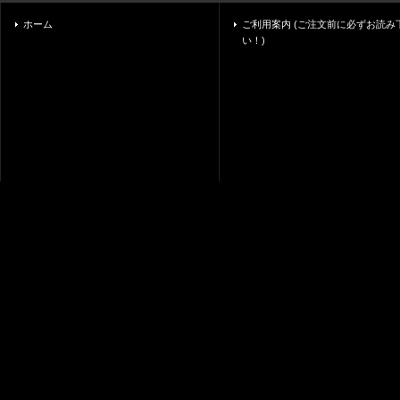
ホーム
ご利用案内 (ご注文前に必ずお読み
い！)