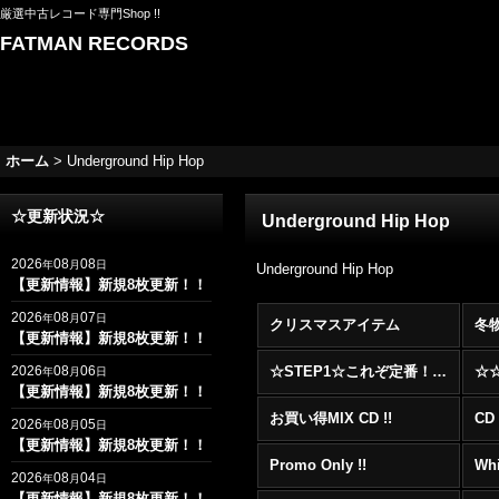
厳選中古レコード専門Shop !!
FATMAN RECORDS
ホーム
>
Underground Hip Hop
☆更新状況☆
Underground Hip Hop
2026
08
08
年
月
日
Underground Hip Hop
【更新情報】新規8枚更新！！
2026
08
07
年
月
日
クリスマスアイテム
冬
【更新情報】新規8枚更新！！
2026
08
06
☆STEP1☆これぞ定番！！まずはここから！2000年代R&BフロアヒットBest 100 !!!
年
月
日
【更新情報】新規8枚更新！！
お買い得MIX CD !!
CD 
2026
08
05
年
月
日
【更新情報】新規8枚更新！！
Promo Only !!
Whi
2026
08
04
年
月
日
【更新情報】新規8枚更新！！