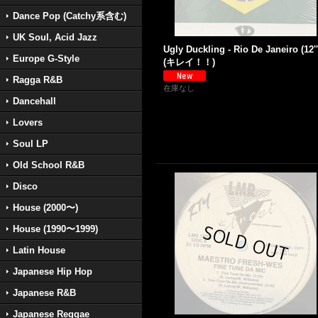
Dance Pop (Catchy系含む)
UK Soul, Acid Jazz
Ugly Duckling - Rio De Janeiro (12''
Europe G-Style
(キレイ！！)
Ragga R&B
在庫なし
Dancehall
Lovers
Soul LP
Old School R&B
Disco
House (2000〜)
House (1990〜1999)
Latin House
Japanese Hip Hop
Japanese R&B
Japanese Reggae