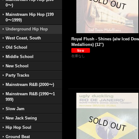
0〜)
Mainstream Hip Hop (199
0〜1999)
Underground Hip Hop
West Coast, South
Royal Flush - Shines (a/w Iced Do
Medallions) (12'')
Old School
在庫なし
Middle School
New School
Party Tracks
Mainstream R&B (2000〜)
Mainstream R&B (1990〜1
999)
Slow Jam
New Jack Swing
Hip Hop Soul
Ground Beat