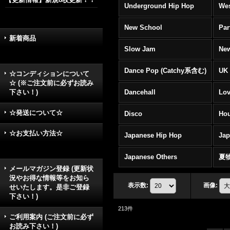
Underground Hip Hop
Wes
New School
Par
新着商品
Slow Jam
New
Dance Pop (Catchy系含む)
UK 
☆コンディションについて
☆ (※ご注文前に必ずお読み
下さい！)
Dancehall
Lov
☆発送について☆
Disco
Hou
☆お支払い方法☆
Japanese Hip Hop
Ja
Japanese Others
夏
メールマガジン登録 (更新状
況やお得な情報等をお知ら
表示数
:
画像
:
せいたします。是非ご登録
下さい！)
213
件
ご利用案内 (ご注文前に必ず
お読み下さい！)