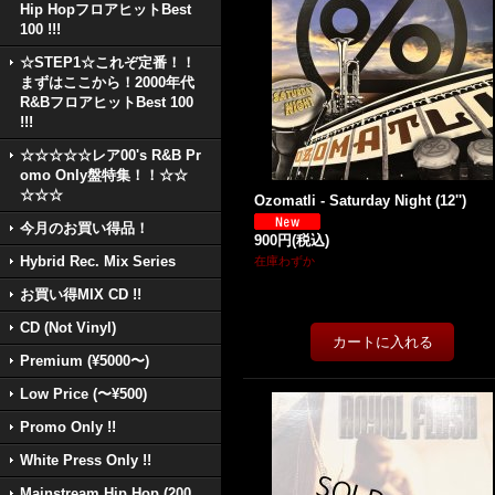
Hip HopフロアヒットBest
100 !!!
☆STEP1☆これぞ定番！！
まずはここから！2000年代
R&BフロアヒットBest 100
!!!
☆☆☆☆☆レア00's R&B Pr
omo Only盤特集！！☆☆
☆☆☆
Ozomatli - Saturday Night (12'')
今月のお買い得品！
900円
(税込)
Hybrid Rec. Mix Series
在庫わずか
お買い得MIX CD !!
CD (Not Vinyl)
Premium (¥5000〜)
Low Price (〜¥500)
Promo Only !!
White Press Only !!
Mainstream Hip Hop (200