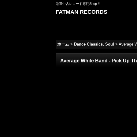
厳選中古レコード専門Shop !!
FATMAN RECORDS
ホーム
>
Dance Classics, Soul
>
Average W
Average White Band - Pick Up The 