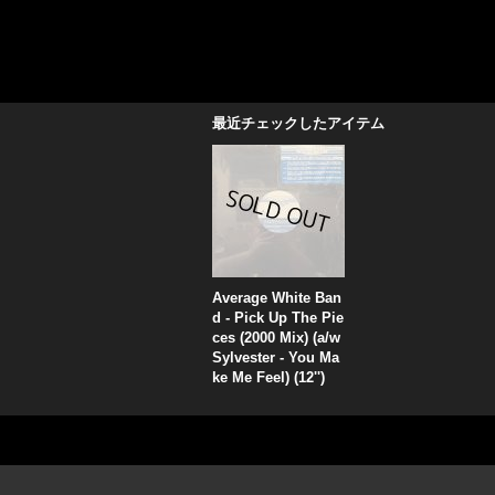
最近チェックしたアイテム
Average White Ban
d - Pick Up The Pie
ces (2000 Mix) (a/w
Sylvester - You Ma
ke Me Feel) (12'')