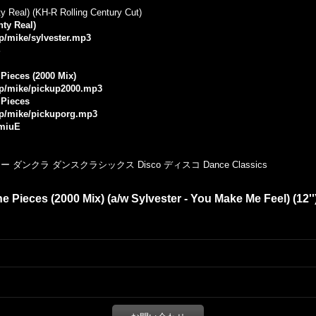
y Real) (KH-R Rolling Century Cut)
hty Real)
jp/mike/sylvester.mp3
Pieces (2000 Mix)
.jp/mike/pickup2000.mp3
 Pieces
.jp/mike/pickuporg.mp3
VmiuE
クラ ダンスクラシックス Disco ディスコ Dance Classics
 Pieces (2000 Mix) (a/w Sylvester - You Make Me Feel) (12''