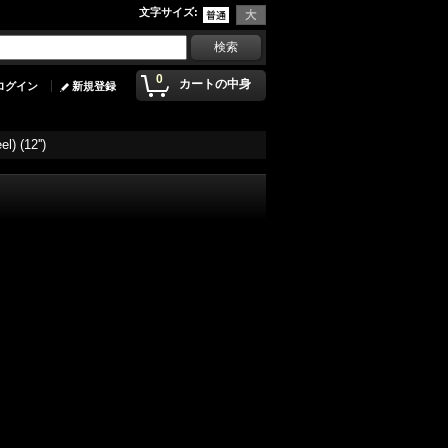
文字サイズ
:
0
カートの中身
ログイン
新規登録
) (12'')