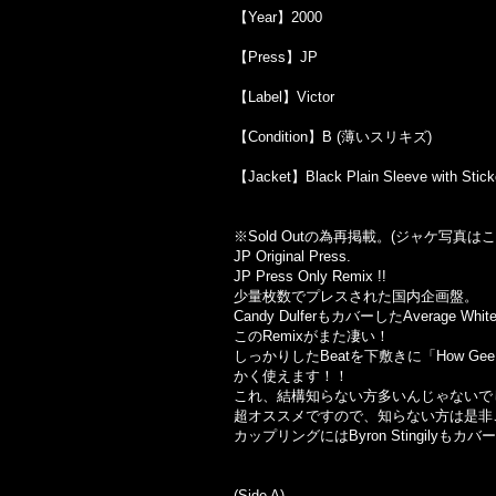
【Year】2000
【Press】JP
【Label】Victor
【Condition】B (薄いスリキズ)
【Jacket】Black Plain Sleeve with 
※Sold Out
の為再掲載。
(
ジャケ写真はこ
JP Original Press.
JP Press Only Remix !!
少量枚数でプレスされた国内企画盤。
Candy DulferもカバーしたAverage White
このRemixがまた凄い！
しっかりしたBeatを下敷きに「How G
かく使えます！！
これ、結構知らない方多いんじゃないで
超オススメですので、知らない方は是非
カップリングにはByron Stingilyもカバー
(Side A)