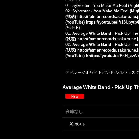
01. Sylvester - You Make Me Feel (Might
02. Sylvester - You Make Me Feel (Mig
(試聴)
http://fatmanrecords.sakura.ne.
(YouTube)
https://youtu.be/Ifr13Upytb4
(Side B)
01. Average White Band - Pick Up The 
(試聴)
http://fatmanrecords.sakura.ne
02. Average White Band - Pick Up The
(試聴)
http://fatmanrecords.sakura.ne
(YouTube) h
https://youtu.be/FnH_zw
アベレージホワイトバンド シルヴェスター ダン
Average White Band - Pick Up The
在庫なし