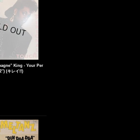
agne" King - Your Per
2'') (キレイ!!)