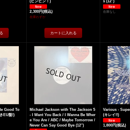
(ピンピン！)
s (12'')
2,300円
(税込)
在庫なし
在庫わずか
 Be Good To
Michael Jackson with The Jackson 5
Various - Supe
きEU盤!)
- I Want You Back / I Wanna Be Wher
(キレイ!!)
e You Are / ABC / Maybe Tomorrow /
Never Can Say Good Bye (12'')
1,800円
(税込)