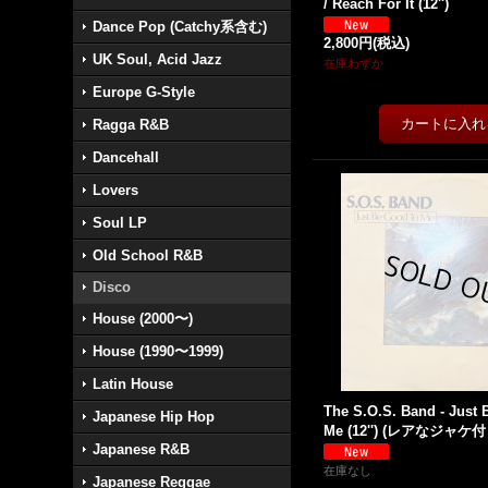
/ Reach For It (12'')
Dance Pop (Catchy系含む)
2,800円
(税込)
UK Soul, Acid Jazz
在庫わずか
Europe G-Style
Ragga R&B
Dancehall
Lovers
Soul LP
Old School R&B
Disco
House (2000〜)
House (1990〜1999)
Latin House
The S.O.S. Band - Just
Japanese Hip Hop
Me (12'') (レアなジャケ付
Japanese R&B
在庫なし
Japanese Reggae