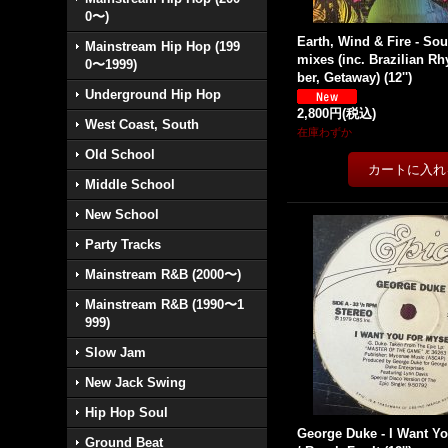
0〜)
Earth, Wind & Fire - So
Mainstream Hip Hop (199
mixes (inc. Brazilian R
0〜1999)
ber, Getaway) (12'')
Underground Hip Hop
2,800円
(税込)
West Coast, South
在庫わずか
Old School
Middle School
New School
Party Tracks
Mainstream R&B (2000〜)
Mainstream R&B (1990〜1
999)
Slow Jam
New Jack Swing
Hip Hop Soul
George Duke - I Want Yo
Ground Beat