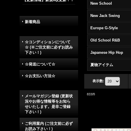
New School
New Jack Swing
新着商品
Europe G-Style
Old School R&B
☆コンディションについて
☆ (※ご注文前に必ずお読み
下さい！)
Japanese Hip Hop
☆発送について☆
夏物アイテム
☆お支払い方法☆
表示数
:
833
件
メールマガジン登録 (更新状
況やお得な情報等をお知ら
せいたします。是非ご登録
下さい！)
ご利用案内 (ご注文前に必ず
お読み下さい！)