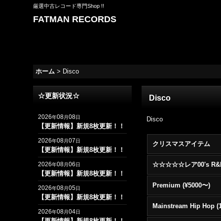
厳選中古レコード専門Shop !!
FATMAN RECORDS
ホーム
>
Disco
☆更新状況☆
Disco
2026
08
08
年
月
日
Disco
【更新情報】新規8枚更新！！
2026
08
07
年
月
日
クリスマスアイテム
【更新情報】新規8枚更新！！
2026
08
06
年
月
日
【更新情報】新規8枚更新！！
Premium (¥5000〜)
2026
08
05
年
月
日
【更新情報】新規8枚更新！！
2026
08
04
年
月
日
【更新情報】新規8枚更新！！