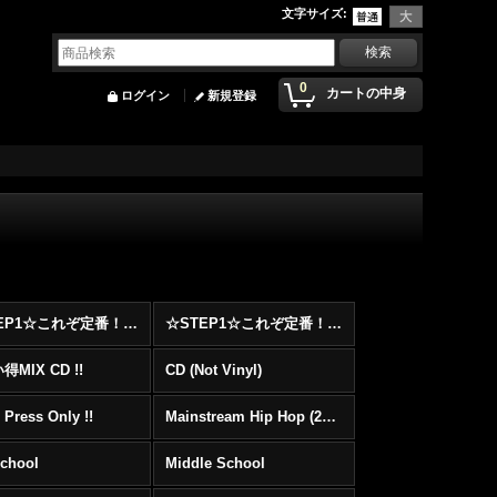
文字サイズ
:
0
カートの中身
ログイン
新規登録
☆STEP1☆これぞ定番！！まずはここから！2000年代Hip HopフロアヒットBest 100 !!!
☆STEP1☆これぞ定番！！まずはここから！2000年代R&BフロアヒットBest 100 !!!
MIX CD !!
CD (Not Vinyl)
 Press Only !!
Mainstream Hip Hop (2000〜)
School
Middle School