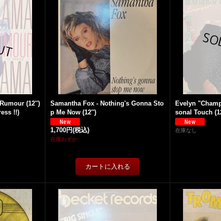
Rumour (12'')
Samantha Fox - Nothing's Gonna Sto
Evelyn "Champ
ess !!)
p Me Now (12'')
sonal Touch (1
1,700円
(税込)
在庫なし
在庫わずか