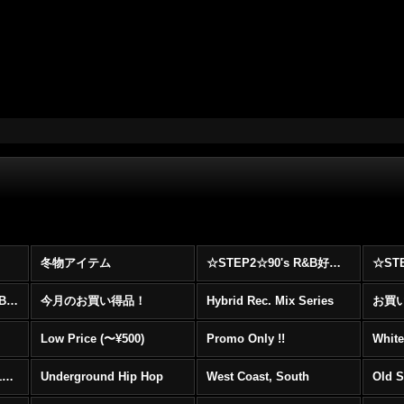
冬物アイテム
☆STEP2☆90's R&B好きに自信を持ってオススメ出来る00's R&B Best 100 !!!
☆☆☆☆☆レア00's R&B Promo Only盤特集！！☆☆☆☆☆
今月のお買い得品！
Hybrid Rec. Mix Series
お買い得
Low Price (〜¥500)
Promo Only !!
White
Mainstream Hip Hop (1990〜1999)
Underground Hip Hop
West Coast, South
Old 