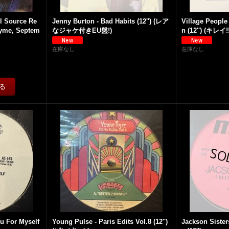
ul Source Re
Jenny Burton - Bad Habits (12'') (レア
Village People
hyme, Septem
なジャケ付きEU盤!)
n (12'') (キレイ!
在庫なし
在庫なし
u For Myself
Young Pulse - Paris Edits Vol.8 (12'')
Jackson Sisters