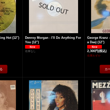
ng Hot (12'')
Denroy Morgan - I'll Do Anything For
George Kranz 
You (12'')
a Daa) (12'')
2,300円
(税込)
在庫なし
在庫わずか