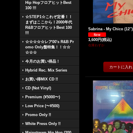
Hip HopフロアヒットBest
100 !!!
☆STEP1☆これぞ定番！！
まずはここから！2000年代
R&BフロアヒットBest 100
Sabrina - My Chico (12'')
!!!
1,600円
(税込)
☆☆☆☆☆レア00's R&B Pr
在庫わずか
omo Only盤特集！！☆☆
☆☆☆
今月のお買い得品！
Hybrid Rec. Mix Series
お買い得MIX CD !!
CD (Not Vinyl)
Premium (¥5000〜)
Low Price (〜¥500)
Promo Only !!
White Press Only !!
Mainstream Hip Hop (200