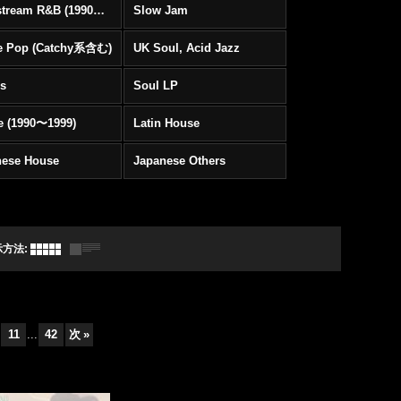
Mainstream R&B (1990〜1999)
Slow Jam
e Pop (Catchy系含む)
UK Soul, Acid Jazz
rs
Soul LP
e (1990〜1999)
Latin House
nese House
Japanese Others
示方法
:
11
...
42
次
»