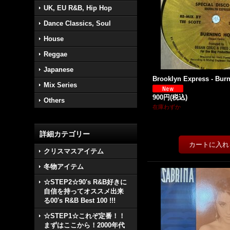
UK, EU R&B, Hip Hop
Dance Classics, Soul
House
Reggae
Japanese
Brooklyn Express - Burni
Mix Series
900円
(税込)
Others
在庫わずか
詳細カテゴリー
クリスマスアイテム
冬物アイテム
☆STEP2☆90's R&B好きに
自信を持ってオススメ出来
る00's R&B Best 100 !!!
☆STEP1☆これぞ定番！！
まずはここから！2000年代