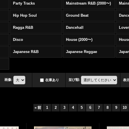
Party Tracks
Mainstream R&B (2000〜)
Hip Hop Soul
Ground Beat
Danc
Ragga R&B
Dancehall
Love
Disco
House (2000〜)
Hous
Japanese R&B
Japanese Reggae
Japa
画像
:
並び順
:
在庫あり
表
«
前
1
2
3
4
5
6
7
8
9
10