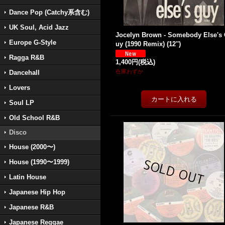
Dance Pop (Catchy系含む)
UK Soul, Acid Jazz
Jocelyn Brown - Somebody Else's
Europe G-Style
uy (1990 Remix) (12'')
Ragga R&B
1,400円
(税込)
在庫わずか
Dancehall
Lovers
Soul LP
Old School R&B
Disco
House (2000〜)
House (1990〜1999)
Latin House
Japanese Hip Hop
Japanese R&B
Japanese Reggae