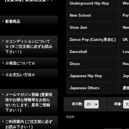
Underground Hip Hop
Wes
New School
Par
新着商品
Slow Jam
New
Dance Pop (Catchy系含む)
UK 
☆コンディションについて
☆ (※ご注文前に必ずお読み
下さい！)
Dancehall
Lov
☆発送について☆
Disco
Hou
☆お支払い方法☆
Japanese Hip Hop
Ja
Japanese Others
夏
メールマガジン登録 (更新状
況やお得な情報等をお知ら
表示数
:
画像
:
せいたします。是非ご登録
下さい！)
832
件
ご利用案内 (ご注文前に必ず
お読み下さい！)