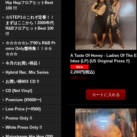
Hip HopフロアヒットBest
100 !!!
☆STEP1☆これぞ定番！！
まずはここから！2000年代
R&BフロアヒットBest 100
!!!
☆☆☆☆☆レア00's R&B Pr
omo Only盤特集！！☆☆
☆☆☆
A Taste Of Honey - Ladies Of The E
hties (LP) (US Original Press !!)
今月のお買い得品！
2,200円
(税込)
Hybrid Rec. Mix Series
在庫わずか
お買い得MIX CD !!
CD (Not Vinyl)
Premium (¥5000〜)
Low Price (〜¥500)
Promo Only !!
White Press Only !!
Mainstream Hip Hop (200