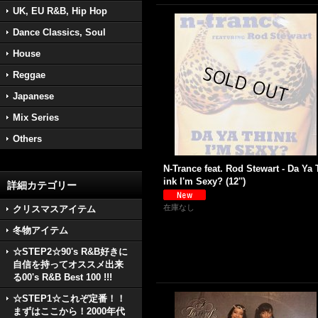
UK, EU R&B, Hip Hop
Dance Classics, Soul
House
Reggae
Japanese
Mix Series
Others
N-Trance feat. Rod Stewart - Da Ya 
ink I'm Sexy? (12'')
詳細カテゴリー
在庫なし
クリスマスアイテム
冬物アイテム
☆STEP2☆90's R&B好きに
自信を持ってオススメ出来
る00's R&B Best 100 !!!
☆STEP1☆これぞ定番！！
まずはここから！2000年代