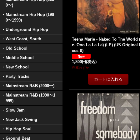
0〜)
Mainstream Hip Hop (199
0〜1999)
Underground Hip Hop
West Coast, South
Teena Marie - Naked To The World 
c. Ooo La La La) (LP) (US Original 
Old School
ess !!)
Middle School
1,800円
(税込)
New School
在庫わずか
Party Tracks
Mainstream R&B (2000〜)
Mainstream R&B (1990〜1
999)
Slow Jam
New Jack Swing
Hip Hop Soul
Ground Beat