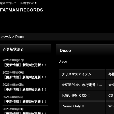
厳選中古レコード専門Shop !!
FATMAN RECORDS
ホーム
>
Disco
☆更新状況☆
Disco
2026
08
07
年
月
日
Disco
【更新情報】新規8枚更新！！
2026
08
06
年
月
日
クリスマスアイテム
冬
【更新情報】新規8枚更新！！
2026
08
05
☆STEP1☆これぞ定番！！まずはここから！2000年代R&BフロアヒットBest 100 !!!
年
月
日
【更新情報】新規8枚更新！！
お買い得MIX CD !!
CD 
2026
08
04
年
月
日
【更新情報】新規8枚更新！！
Promo Only !!
Whi
2026
08
03
年
月
日
【更新情報】新規8枚更新！！