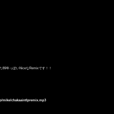
た
89
年っぽい
Nice
な
Remix
です！！
.jp/mike/chakaaintlpremix.mp3