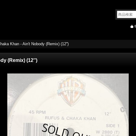
haka Khan - Ain't Nobody (Remix) (12'')
y (Remix) (12'')