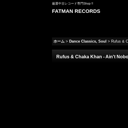
厳選中古レコード専門Shop !!
FATMAN RECORDS
ホーム
>
Dance Classics, Soul
>
Rufus & C
Rufus & Chaka Khan - Ain't Nobod