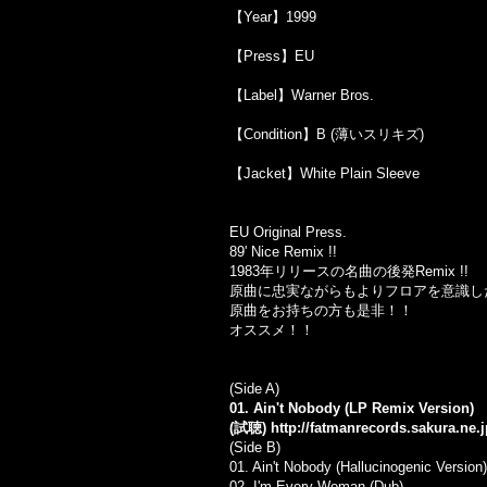
【Year】1999
【Press】EU
【Label】Warner Bros.
【Condition】B (薄いスリキズ)
【Jacket】White Plain Sleeve
EU Original Press.
89' Nice Remix !!
1983
年リリースの名曲の後発
Remix !!
原曲に忠実ながらもよりフロアを意識し
原曲をお持ちの方も是非！！
オススメ！！
(Side A)
01. Ain't Nobody (LP Remix Version)
(試聴)
http://fatmanrecords.sakura.ne
(Side B)
01. Ain't Nobody (Hallucinogenic Version)
02. I'm Every Woman (Dub)