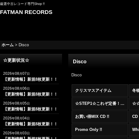
厳選中古レコード専門Shop !!
FATMAN RECORDS
ホーム
>
Disco
☆更新状況☆
Disco
2026
08
07
年
月
日
Disco
【更新情報】新規8枚更新！！
2026
08
06
年
月
日
クリスマスアイテム
冬
【更新情報】新規8枚更新！！
2026
08
05
☆STEP1☆これぞ定番！！まずはここから！2000年代R&BフロアヒットBest 100 !!!
年
月
日
【更新情報】新規8枚更新！！
お買い得MIX CD !!
CD 
2026
08
04
年
月
日
【更新情報】新規8枚更新！！
Promo Only !!
Whi
2026
08
03
年
月
日
【更新情報】新規8枚更新！！