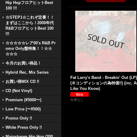
Hip HopフロアヒットBest
100 !!!
☆STEP1☆これぞ定番！！
まずはここから！2000年代
R&BフロアヒットBest 100
!!!
☆☆☆☆☆レア00's R&B Pr
omo Only盤特集！！☆☆
☆☆☆
今月のお買い得品！
Hybrid Rec. Mix Series
Fat Larry's Band - Breakin' Out (LP)
お買い得MIX CD !!
(※コンディションの為特価!!) (inc. A
Like You Know)
CD (Not Vinyl)
Premium (¥5000〜)
在庫なし
Low Price (〜¥500)
Promo Only !!
White Press Only !!
Mainstream Hip Hop (200