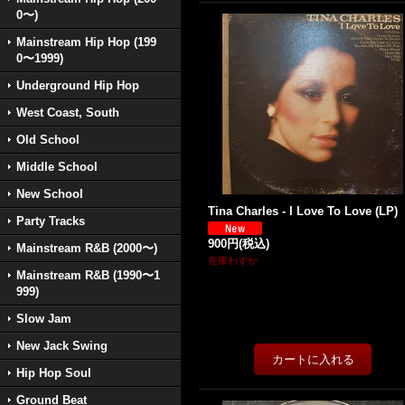
0〜)
Mainstream Hip Hop (199
0〜1999)
Underground Hip Hop
West Coast, South
Old School
Middle School
New School
Tina Charles - I Love To Love (LP)
Party Tracks
900円
(税込)
Mainstream R&B (2000〜)
在庫わずか
Mainstream R&B (1990〜1
999)
Slow Jam
New Jack Swing
Hip Hop Soul
Ground Beat