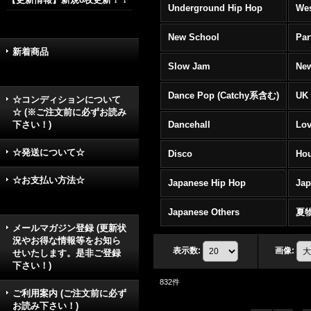
Underground Hip Hop
Wes
New School
Par
新着商品
Slow Jam
New
Dance Pop (Catchy系含む)
UK 
☆コンディションについて
☆ (※ご注文前に必ずお読み
下さい！)
Dancehall
Lov
☆発送について☆
Disco
Hou
☆お支払い方法☆
Japanese Hip Hop
Ja
Japanese Others
夏
メールマガジン登録 (更新状
況やお得な情報等をお知ら
表示数
:
画像
:
せいたします。是非ご登録
下さい！)
832
件
ご利用案内 (ご注文前に必ず
お読み下さい！)