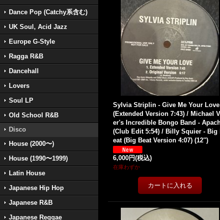
Dance Pop (Catchy系含む)
UK Soul, Acid Jazz
Europe G-Style
Ragga R&B
Dancehall
Lovers
Soul LP
Sylvia Striplin - Give Me Your Love
(Extended Version 7:43) / Michael 
Old School R&B
er's Incredible Bongo Band - Apac
Disco
(Club Edit 5:54) / Billy Squier - Big
eat (Big Beat Version 4:07) (12'')
House (2000〜)
6,000円
(税込)
House (1990〜1999)
在庫わずか
Latin House
Japanese Hip Hop
Japanese R&B
Japanese Reggae