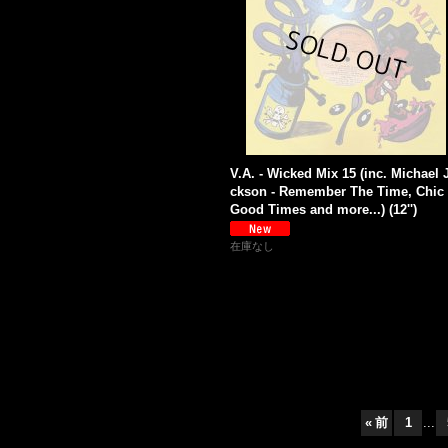
V.A. - Wicked Mix 15 (inc. Michael 
ckson - Remember The Time, Chic 
Good Times and more...) (12'')
在庫なし
«
前
1
...