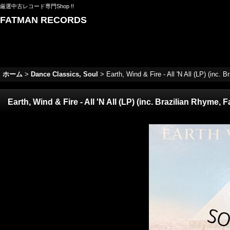
厳選中古レコード専門Shop !!
FATMAN RECORDS
ホーム
>
Dance Classics, Soul
>
Earth, Wind & Fire - All 'N All (LP) (inc. 
Earth, Wind & Fire - All 'N All (LP) (inc. Brazilian Rhyme, 