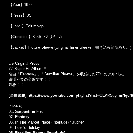
【Year】1977
【Press】US
【Label】Columbiqa
【Condition】B (薄いスリキズ)
【Jacket】Picture Sleeve (Original Inner Sleeve、書き込み箇所あり。)
US Original Press.
77' Super Hit Album !!
名曲「Fantasy」, 「Brazilian Rhyme」を収録した77年のアルバム。
説明不要の名盤です！！
鉄板！！
(全曲試聴)
https://www.youtube.com/playlist?list=OLAK5uy_mNq
(Side A)
01. Serpentine Fire
02. Fantasy
03. In The Market Place (Interlude) / Jupiter
04. Love's Holiday
05. Brazilian Rhyme (Interlude)