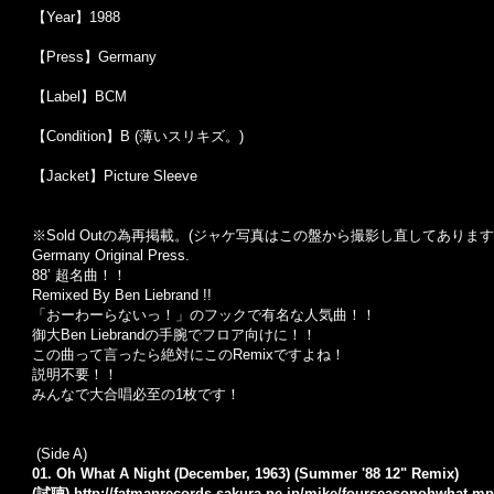
【Year】1988
【Press】Germany
【Label】BCM
【Condition】B (薄いスリキズ。)
【Jacket】Picture Sleeve
※Sold Out
の為再掲載。
(
ジャケ写真はこの盤から撮影し直してあります
Germany Original Press.
88’ 超名曲！！
Remixed By Ben Liebrand !!
「おーわーらないっ！」のフックで有名な人気曲！！
御大Ben Liebrandの手腕でフロア向けに！！
この曲って言ったら絶対にこのRemixですよね！
説明不要！！
みんなで大合唱必至の1枚です！
(Side A)
01. Oh What A Night (December, 1963) (Summer '88 12" Remix)
(試聴)
http://fatmanrecords.sakura.ne.jp/mike/fourseasonohwhat.m