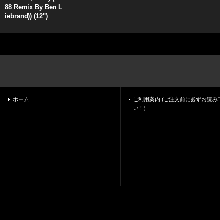
88 Remix By Ben L
iebrand)) (12'')
ホーム
ご利用案内 (ご注文前に必ずお読み
い！)