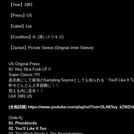
【Year】1981
【Press】US
【Label】Lax
【Condition】A- (薄いスリキズ)
【Jacket】Picture Sleeve (Original Inner Sleeve)
US Original Press.
81' Very Nice Funk LP !!
Super Classic !!!!!
超名曲にして最強のSampling Sourceとしても知られる「You'll Like I
昨今どんどん入手困難に！！
買える内に是非！！
LAX 1981 US
(全曲試聴)
https://www.youtube.com/playlist?list=OLAK5uy_kZW
(Side A)
01. Phunklords
02. You'll Like It Too
03. The Witch Shade I: The Proclafunktion