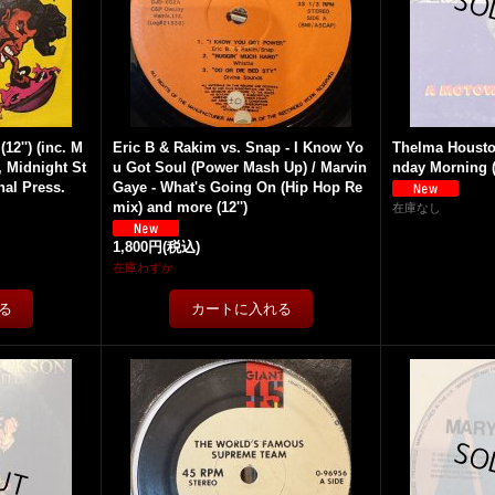
12'') (inc. M
Eric B & Rakim vs. Snap - I Know Yo
Thelma Houston
, Midnight St
u Got Soul (Power Mash Up) / Marvin
nday Morning
inal Press.
Gaye - What's Going On (Hip Hop Re
mix) and more (12'')
在庫なし
1,800円
(税込)
在庫わずか