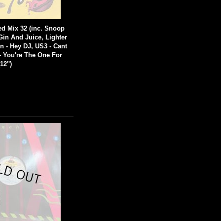
ed Mix 32 (inc. Snoop
in And Juice, Lighter
 - Hey DJ, US3 - Cant
 - You're The One For
2'')