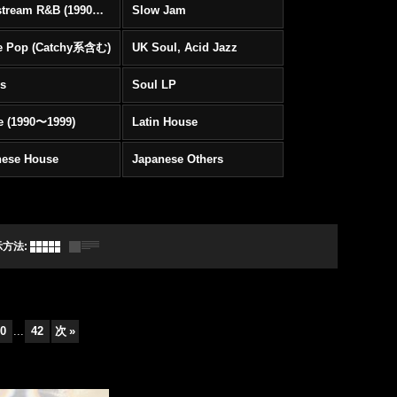
Mainstream R&B (1990〜1999)
Slow Jam
e Pop (Catchy系含む)
UK Soul, Acid Jazz
rs
Soul LP
e (1990〜1999)
Latin House
nese House
Japanese Others
示方法
:
0
...
42
次
»