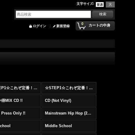
文字サイズ
:
0
カートの中身
ログイン
新規登録
☆STEP1☆これぞ定番！！まずはここから！2000年代Hip HopフロアヒットBest 100 !!!
☆STEP1☆これぞ定番！！まずはここから！2000年代R&BフロアヒットBest 100 !!!
MIX CD !!
CD (Not Vinyl)
 Press Only !!
Mainstream Hip Hop (2000〜)
School
Middle School