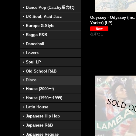
Dance Pop (Catchy系含む)
UK Soul, Acid Jazz
Odyssey - Odyssey (inc.
Yorker) (LP)
Europe G-Style
在庫なし
Ragga R&B
Dancehall
Lovers
Soul LP
Old School R&B
Disco
House (2000〜)
House (1990〜1999)
Latin House
Japanese Hip Hop
Japanese R&B
Japanese Reggae