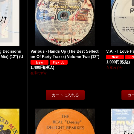
g Decisions
Various - Hands Up (The Best Sellecti
V.A. - I Love Pa
ix) (12'') (U
on Of Party Traxxx) Volume Two (12'')
1,000円
(税込)
1,400円
(税込)
在庫わずか
在庫わずか