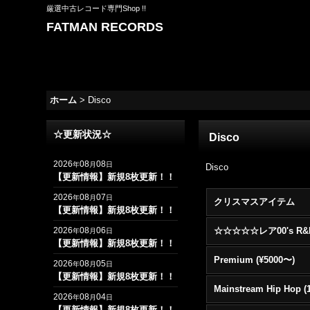
厳選中古レコード専門Shop !!
FATMAN RECORDS
ホーム
>
Disco
☆更新状況☆
Disco
2026
08
08
年
月
日
Disco
【更新情報】新規8枚更新！！
2026
08
07
年
月
日
クリスマスアイテム
【更新情報】新規8枚更新！！
2026
08
06
年
月
日
【更新情報】新規8枚更新！！
Premium (¥5000〜)
2026
08
05
年
月
日
【更新情報】新規8枚更新！！
2026
08
04
年
月
日
【更新情報】新規8枚更新！！