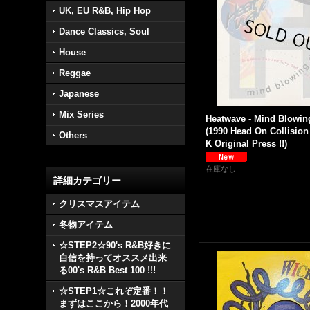
UK, EU R&B, Hip Hop
Dance Classics, Soul
House
Reggae
Japanese
Mix Series
Heatwave - Mind Blowin
(1990 Head On Collision M
Others
K Original Press !!)
在庫なし
詳細カテゴリー
クリスマスアイテム
冬物アイテム
☆STEP2☆90's R&B好きに
自信を持ってオススメ出来
る00's R&B Best 100 !!!
☆STEP1☆これぞ定番！！
まずはここから！2000年代