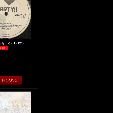
rty!! Vol.1 (12'')