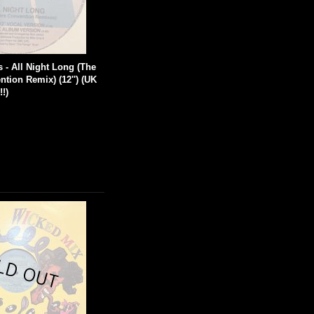
s - All Night Long (The
ntion Remix) (12'') (UK
!!)