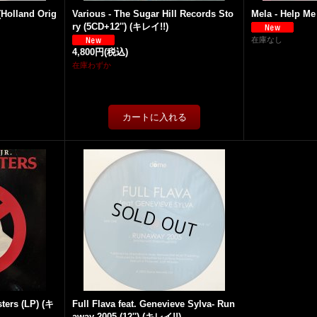
(Holland Orig
Various - The Sugar Hill Records Sto
Mela - Help Me
ry (5CD+12'') (キレイ!!)
在庫なし
4,800円
(税込)
在庫わずか
sters (LP) (キ
Full Flava feat. Genevieve Sylva- Run
away 2005 (12'') (キレイ!!)