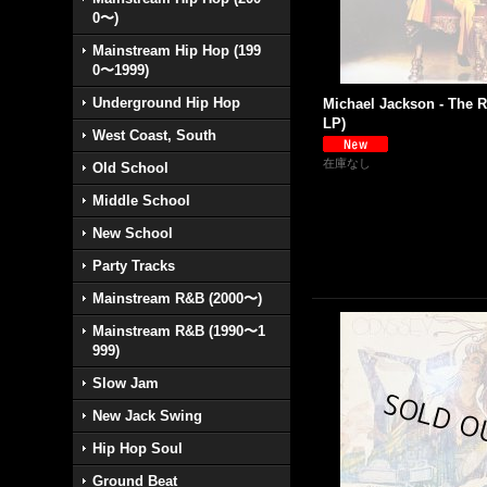
0〜)
Mainstream Hip Hop (199
0〜1999)
Underground Hip Hop
Michael Jackson - The R
LP)
West Coast, South
在庫なし
Old School
Middle School
New School
Party Tracks
Mainstream R&B (2000〜)
Mainstream R&B (1990〜1
999)
Slow Jam
New Jack Swing
Hip Hop Soul
Ground Beat