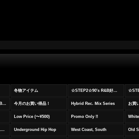
冬物アイテム
☆STEP2☆90's R&B好きに自信を持ってオススメ出来る00's R&B Best 100 !!!
☆☆☆☆☆レア00's R&B Promo Only盤特集！！☆☆☆☆☆
今月のお買い得品！
Hybrid Rec. Mix Series
お買い得
Low Price (〜¥500)
Promo Only !!
White
Mainstream Hip Hop (1990〜1999)
Underground Hip Hop
West Coast, South
Old 