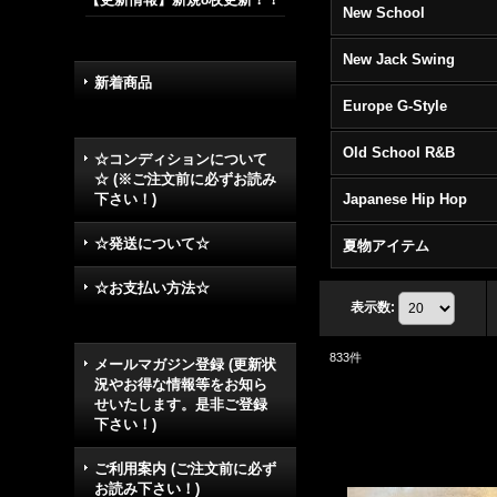
New School
New Jack Swing
新着商品
Europe G-Style
Old School R&B
☆コンディションについて
☆ (※ご注文前に必ずお読み
下さい！)
Japanese Hip Hop
☆発送について☆
夏物アイテム
☆お支払い方法☆
表示数
:
833
件
メールマガジン登録 (更新状
況やお得な情報等をお知ら
せいたします。是非ご登録
下さい！)
ご利用案内 (ご注文前に必ず
お読み下さい！)