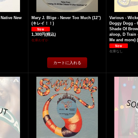
 Native New
Mary J. Blige - Never Too Much (12'')
Various - Wick
(キレイ！！)
Doggy Dogg - G
Shade Of Brown
1,300円
(税込)
aloop, D Train
Me and more) (1
在庫わずか
在庫なし