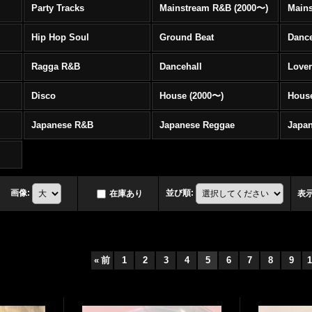
Party Tracks
Mainstream R&B (2000〜)
Hip Hop Soul
Ground Beat
Danc
Ragga R&B
Dancehall
Love
Disco
House (2000〜)
Hous
Japanese R&B
Japanese Reggae
Japa
画像
:
並び順
:
在庫あり
表
«
前
1
2
3
4
5
6
7
8
9
1