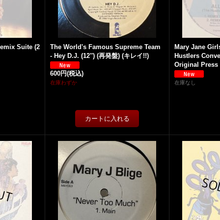
emix Suite (2
The World's Famous Supreme Team
Mary Jane Girl
- Hey D.J. (12'') (再発盤) (キレイ!!)
Hustlers Conve
Original Press 
600円
(税込)
在庫わずか
在庫なし