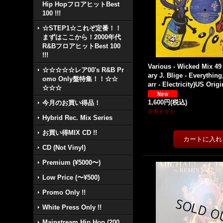
Hip HopフロアヒットBest
100 !!!
☆STEP1☆これぞ定番！！
まずはここから！2000年代
R&BフロアヒットBest 100
!!!
Various - Wicked Mix 49 (
☆☆☆☆☆レア00's R&B Pr
ary J. Blige - Everything
omo Only盤特集！！☆☆
arr - Electricity)US Orig
☆☆☆
1,600円
(税込)
今月のお買い得品！
在庫わずか
Hybrid Rec. Mix Series
お買い得MIX CD !!
CD (Not Vinyl)
Premium (¥5000〜)
Low Price (〜¥500)
Promo Only !!
White Press Only !!
Mainstream Hip Hop (200