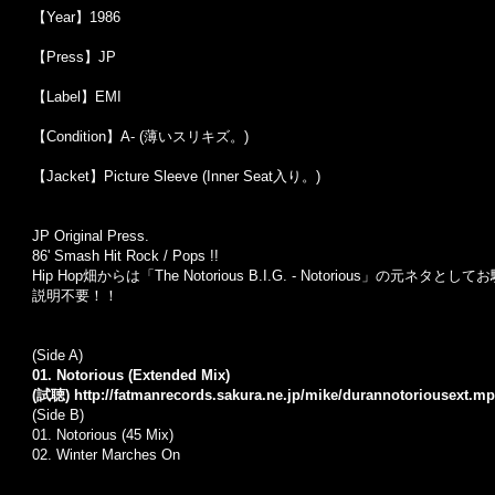
【Year】1986
【Press】JP
【Label】EMI
【Condition】A- (薄いスリキズ。)
【Jacket】Picture Sleeve (Inner Seat入り。)
JP Original Press.
86' Smash Hit Rock / Pops !!
Hip Hop畑からは「The Notorious B.I.G. - Notorious」の元ネ
説明不要！！
(Side A)
01. Notorious (Extended Mix)
(試聴)
http://fatmanrecords.sakura.ne.jp/mike/durannotoriousext.m
(Side B)
01. Notorious (45 Mix)
02. Winter Marches On