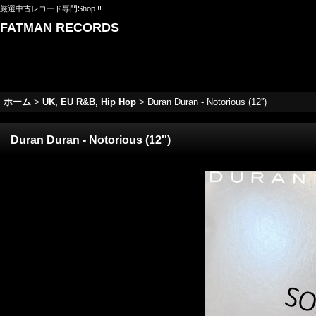
厳選中古レコード専門Shop !!
FATMAN RECORDS
ホーム
>
UK, EU R&B, Hip Hop
>
Duran Duran - Notorious (12'')
Duran Duran - Notorious (12'')