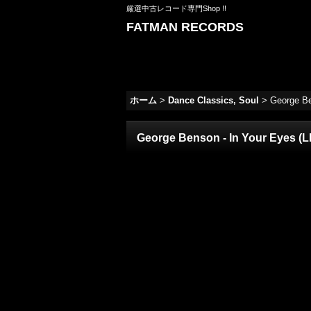
厳選中古レコード専門Shop !!
FATMAN RECORDS
ホーム
>
Dance Classics, Soul
>
George Be
George Benson - In Your Eyes (LP