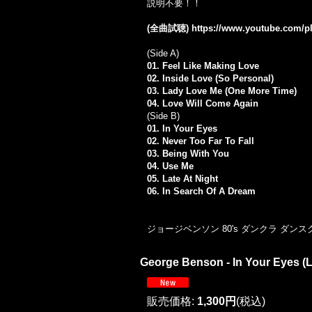
説明不要！！
(全曲試聴)
https://www.youtube.com
(Side A)
01. Feel Like Making Love
02. Inside Love (So Personal)
03. Lady Love Me (One More Time)
04. Love Will Come Again
(Side B)
01. In Your Eyes
02. Never Too Far To Fall
03. Being With You
04. Use Me
05. Late At Night
06. In Search Of A Dream
ジョージベンソン 80's ダンクラ ダンスクラシッ
George Benson - In Your Eyes (L
販売価格
:
1,300円
(税込)