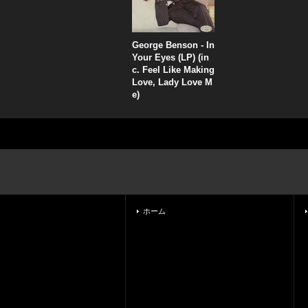
George Benson - In
Your Eyes (LP) (in
c. Feel Like Making
Love, Lady Love M
e)
ホーム