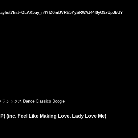
/playlist?list=OLAK5uy_n4YIZ0mDVRE5YySRWAJ44l0yO9zUpJbUY
クス Dance Classics Boogie
P) (inc. Feel Like Making Love, Lady Love Me)