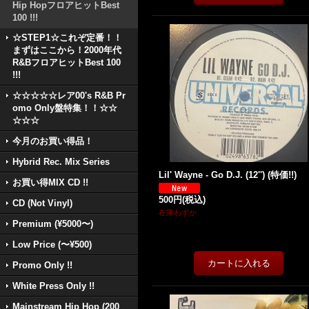
Hip HopフロアヒットBest
100 !!!
☆STEP1☆これぞ定番！！
まずはここから！2000年代
R&BフロアヒットBest 100
!!!
☆☆☆☆☆レア00's R&B Pr
omo Only盤特集！！☆☆
☆☆☆
今月のお買い得品！
Hybrid Rec. Mix Series
Lil' Wayne - Go D.J. (12'') (特価!!)
お買い得MIX CD !!
500円
(税込)
CD (Not Vinyl)
在庫わずか
Premium (¥5000〜)
Low Price (〜¥500)
Promo Only !!
White Press Only !!
Mainstream Hip Hop (200