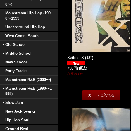
0〜)
Mainstream Hip Hop (199
0〜1999)
Underground Hip Hop
West Coast, South
Old School
Middle School
Xzibit - X (12'')
New School
750円
(税込)
Party Tracks
在庫わずか
Mainstream R&B (2000〜)
Mainstream R&B (1990〜1
999)
Slow Jam
New Jack Swing
Hip Hop Soul
Ground Beat