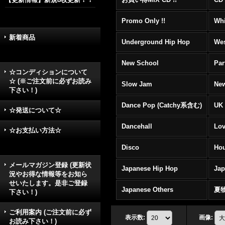
Promo Only !!
Whi
新着商品
Underground Hip Hop
Wes
New School
Par
☆コンディションについて
☆ (※ご注文前に必ずお読み
Slow Jam
New
下さい！)
Dance Pop (Catchy系含む)
UK 
☆発送について☆
Dancehall
Lov
☆お支払い方法☆
Disco
Hou
メールマガジン登録 (更新状
Japanese Hip Hop
Ja
況やお得な情報等をお知ら
せいたします。是非ご登録
Japanese Others
夏
下さい！)
ご利用案内 (ご注文前に必ず
表示数
:
画像
:
お読み下さい！)