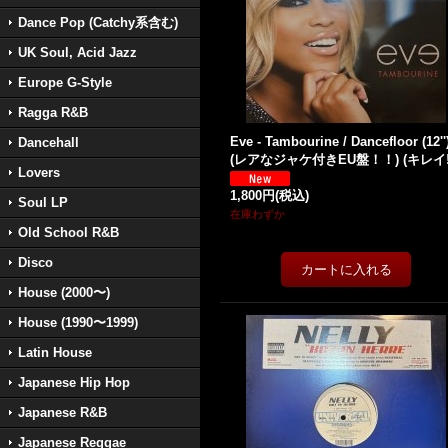
Dance Pop (Catchy系含む)
UK Soul, Acid Jazz
Europe G-Style
Ragga R&B
Eve - Tambourine / Dancefloor (12''
Dancehall
(レアなジャケ付きEU盤！！) (キレイ!
Lovers
1,800円
(税込)
Soul LP
在庫わずか
Old School R&B
Disco
House (2000〜)
House (1990〜1999)
Latin House
Japanese Hip Hop
Japanese R&B
Japanese Reggae