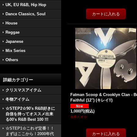
UK, EU R&B, Hip Hop
Dance Classics, Soul
House
Reggae
Japanese
Mix Series
Others
詳細カテゴリー
クリスマスアイテム
Fatman Scoop & Crooklyn Clan - B
冬物アイテム
Faithful (12'') (キレイ!!)
☆STEP2☆90's R&B好きに
1,000円
(税込)
自信を持ってオススメ出来
在庫わずか
る00's R&B Best 100 !!!
☆STEP1☆これぞ定番！！
まずはここから！2000年代