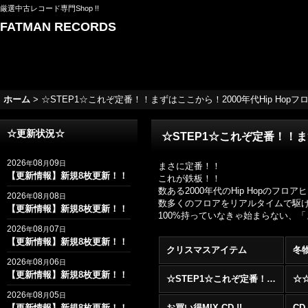
厳選中古レコード専門Shop !!
FATMAN RECORDS
ホーム
>
☆STEP1☆これぞ定番！！まずはここから！2000年代Hip Hopフロアヒッ
☆更新状況☆
☆STEP1☆これぞ定番！！まずは
2026
08
09
年
月
日
まさに定番！！
【更新情報】新規8枚更新！！
これが鉄板！！
数ある2000年代のHip Hopの
2026
08
08
年
月
日
数多くのフロアをリアルタイムで駆け抜け
【更新情報】新規8枚更新！！
100%持っていなきゃ始まらない、
2026
08
07
年
月
日
【更新情報】新規8枚更新！！
クリスマスアイテム
冬
2026
08
06
年
月
日
【更新情報】新規8枚更新！！
☆STEP1☆これぞ定番！！まずはここから！2000年代R&BフロアヒットBest 100 !!!
2026
08
05
年
月
日
【更新情報】新規8枚更新！！
お買い得MIX CD !!
CD 