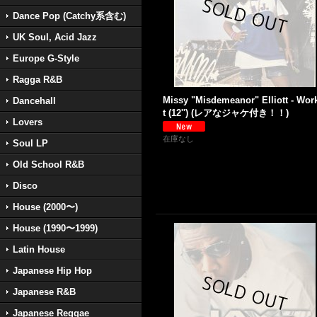
Dance Pop (Catchy系含む)
UK Soul, Acid Jazz
Europe G-Style
Ragga R&B
Missy "Misdemeanor" Elliott - Work
Dancehall
t (12'') (レアなジャケ付き！！)
Lovers
在庫なし
Soul LP
Old School R&B
Disco
House (2000〜)
House (1990〜1999)
Latin House
Japanese Hip Hop
Japanese R&B
Japanese Reggae