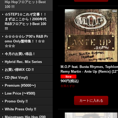
Hip HopフロアヒットBest
100 !!!
☆STEP1☆これぞ定番！！
まずはここから！2000年代
R&BフロアヒットBest 100
!!!
☆☆☆☆☆レア00's R&B Pr
omo Only盤特集！！☆☆
☆☆☆
今月のお買い得品！
Hybrid Rec. Mix Series
M.O.P feat. Busta Rhymes, Tephlo
お買い得MIX CD !!
Remy Martin - Ante Up (Remix) (12''
CD (Not Vinyl)
900円
(税込)
Premium (¥5000〜)
在庫わずか
Low Price (〜¥500)
Promo Only !!
White Press Only !!
Mainstream Hip Hop (200