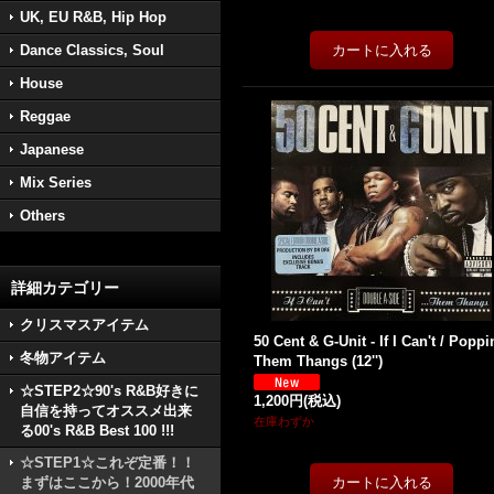
UK, EU R&B, Hip Hop
Dance Classics, Soul
House
Reggae
Japanese
Mix Series
Others
詳細カテゴリー
クリスマスアイテム
50 Cent & G-Unit - If I Can't / Poppi
冬物アイテム
Them Thangs (12'')
☆STEP2☆90's R&B好きに
1,200円
(税込)
自信を持ってオススメ出来
在庫わずか
る00's R&B Best 100 !!!
☆STEP1☆これぞ定番！！
まずはここから！2000年代