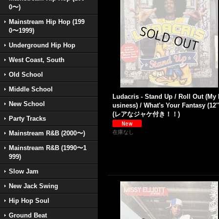
0〜)
Mainstream Hip Hop (199
0〜1999)
Underground Hip Hop
West Coast, South
Old School
Middle School
Ludacris - Stand Up / Roll Out (My
New School
usiness) / What's Your Fantasy (12''
(レアなジャケ付き！！)
Party Tracks
在庫なし
Mainstream R&B (2000〜)
Mainstream R&B (1990〜1
999)
Slow Jam
New Jack Swing
Hip Hop Soul
Ground Beat