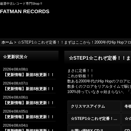
厳選中古レコード専門Shop !!
FATMAN RECORDS
ホーム
>
☆STEP1☆これぞ定番！！まずはここから！2000年代Hip Hopフロアヒッ
☆更新状況☆
☆STEP1☆これぞ定番！！まずは
2026
08
08
年
月
日
まさに定番！！
【更新情報】新規8枚更新！！
これが鉄板！！
数ある2000年代のHip Hopの
2026
08
07
年
月
日
数多くのフロアをリアルタイムで駆け抜け
【更新情報】新規8枚更新！！
100%持っていなきゃ始まらない、
2026
08
06
年
月
日
【更新情報】新規8枚更新！！
クリスマスアイテム
冬
2026
08
05
年
月
日
【更新情報】新規8枚更新！！
☆STEP1☆これぞ定番！！まずはここから！2000年代R&BフロアヒットBest 100 !!!
2026
08
04
年
月
日
【更新情報】新規8枚更新！！
お買い得MIX CD !!
CD 