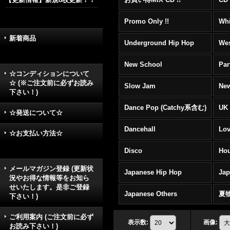
Promo Only !!
Whi
新着商品
Underground Hip Hop
Wes
New School
Par
☆コンディションについて
☆ (※ご注文前に必ずお読み
Slow Jam
New
下さい！)
Dance Pop (Catchy系含む)
UK 
☆発送について☆
Dancehall
Lov
☆お支払い方法☆
Disco
Hou
メールマガジン登録 (更新状
Japanese Hip Hop
Ja
況やお得な情報等をお知ら
せいたします。是非ご登録
Japanese Others
夏
下さい！)
ご利用案内 (ご注文前に必ず
表示数
:
画像
:
お読み下さい！)