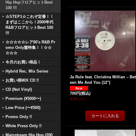
Hip HopフロアヒットBest
100 !!!
☆STEP1☆これぞ定番！！
まずはここから！2000年代
R&BフロアヒットBest 100
!!!
☆☆☆☆☆レア00's R&B Pr
omo Only盤特集！！☆☆
☆☆☆
今月のお買い得品！
Hybrid Rec. Mix Series
Ja Rule feat. Christina Millian – Be
お買い得MIX CD !!
een Me And You (12'')
CD (Not Vinyl)
700円
(税込)
Premium (¥5000〜)
在庫わずか
Low Price (〜¥500)
Promo Only !!
White Press Only !!
Mainstream Hip Hop (200