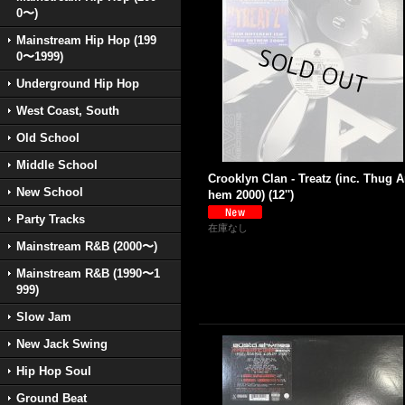
0〜)
Mainstream Hip Hop (199
0〜1999)
Underground Hip Hop
West Coast, South
Old School
Middle School
Crooklyn Clan - Treatz (inc. Thug A
New School
hem 2000) (12'')
Party Tracks
在庫なし
Mainstream R&B (2000〜)
Mainstream R&B (1990〜1
999)
Slow Jam
New Jack Swing
Hip Hop Soul
Ground Beat