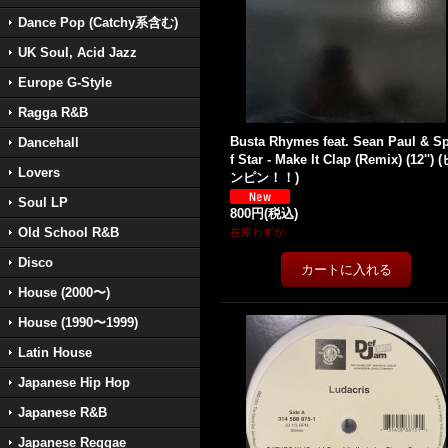
Dance Pop (Catchy系含む)
UK Soul, Acid Jazz
Europe G-Style
Ragga R&B
Busta Rhymes feat. Sean Paul & Sp
Dancehall
f Star - Make It Clap (Remix) (12'') 
Lovers
ンピン！！)
Soul LP
800円
(税込)
Old School R&B
在庫わずか
Disco
House (2000〜)
House (1990〜1999)
Latin House
Japanese Hip Hop
Japanese R&B
Japanese Reggae