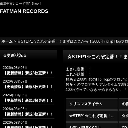
厳選中古レコード専門Shop !!
FATMAN RECORDS
ホーム
>
☆STEP1☆これぞ定番！！まずはここから！2000年代Hip Hopフロアヒッ
☆更新状況☆
☆STEP1☆これぞ定番！！まずは
2026
08
08
年
月
日
まさに定番！！
【更新情報】新規8枚更新！！
これが鉄板！！
数ある2000年代のHip Hopの
2026
08
07
年
月
日
数多くのフロアをリアルタイムで駆け抜け
【更新情報】新規8枚更新！！
100%持っていなきゃ始まらない、
2026
08
06
年
月
日
【更新情報】新規8枚更新！！
クリスマスアイテム
冬
2026
08
05
年
月
日
【更新情報】新規8枚更新！！
☆STEP1☆これぞ定番！！まずはここから！2000年代R&BフロアヒットBest 100 !!!
2026
08
04
年
月
日
【更新情報】新規8枚更新！！
お買い得MIX CD !!
CD 