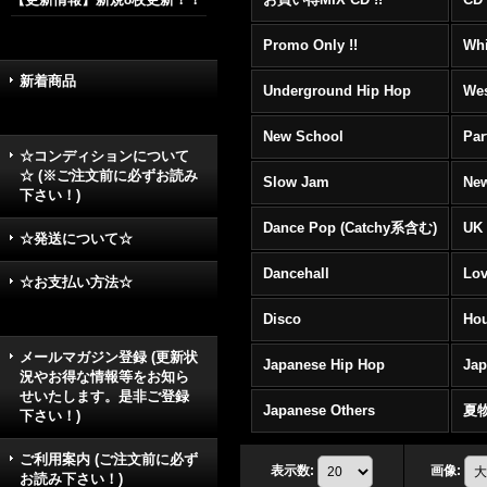
Promo Only !!
Whi
新着商品
Underground Hip Hop
Wes
New School
Par
☆コンディションについて
☆ (※ご注文前に必ずお読み
Slow Jam
New
下さい！)
Dance Pop (Catchy系含む)
UK 
☆発送について☆
Dancehall
Lov
☆お支払い方法☆
Disco
Hou
メールマガジン登録 (更新状
Japanese Hip Hop
Ja
況やお得な情報等をお知ら
せいたします。是非ご登録
Japanese Others
夏
下さい！)
ご利用案内 (ご注文前に必ず
表示数
:
画像
:
お読み下さい！)