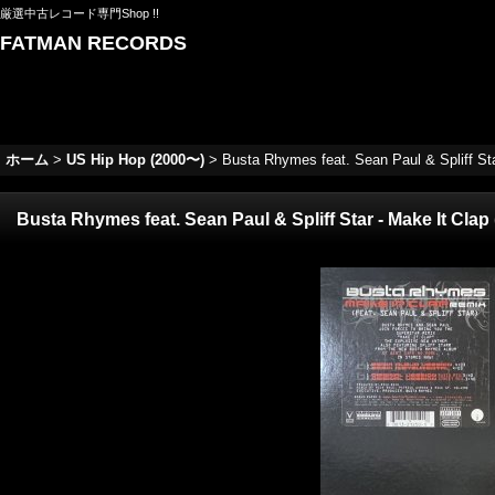
厳選中古レコード専門Shop !!
FATMAN RECORDS
ホーム
>
US Hip Hop (2000〜)
>
Busta Rhymes feat. Sean Paul & Spliff S
Busta Rhymes feat. Sean Paul & Spliff Star - Make It C