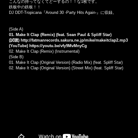
こんなの持ってなくてどーするの！！な1枚です。
鉄板中の鉄板！！
DJ DDT-Tropicana『Around 30 -Party Hits Again-』に収録。
(Side A)
01. Make It Clap (Remix) (feat. Sean Paul & Spliff Star)
(試聴)
http://fatmanrecords.sakura.ne.jp/mike/makeitclap2.mp3
(YouTube)
https://youtu.be/vfy9MvMnyCg
02.
Make It Clap (Remix) (Instrumental)
(Side B)
01.
Make It Clap (Original Version) (Radio Mix) (feat. Spliff Star)
02.
Make It Clap (Original Version) (Street Mix) (feat. Spliff Star)