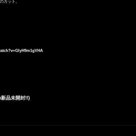
のカット。
/watch?v=GIyH9m1gVHA
奇跡の新品未開封!!)