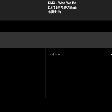
DMX - Who We Be
(12'') (※奇跡の新品
未開封!!)
ホーム