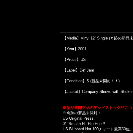
【Media】Vinyl 12'' Single (奇跡の
【Year】2001
【Press】US
【Label】Def Jam
【Condition】S (新品未開封！！)
【Jacket】Company Sleeve with St
※新品未開封品のデッドストック品につ
※
奇跡の新品未開封！！
US Original Press.
01' Smash Hit Hip Hop !!
US Billboard Hot 100
チャート最高
60
位