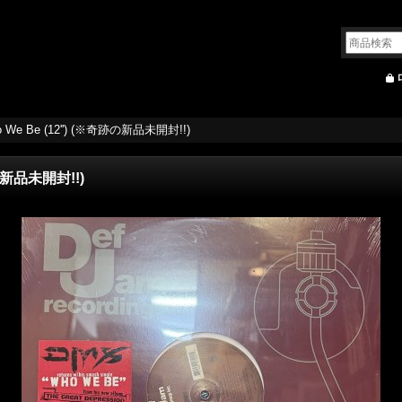
o We Be (12'') (※奇跡の新品未開封!!)
跡の新品未開封!!)