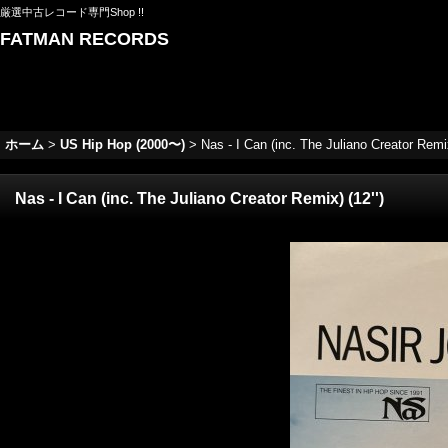
厳選中古レコード専門Shop !!
FATMAN RECORDS
ホーム
>
US Hip Hop (2000〜)
>
Nas - I Can (inc. The Juliano Creator Remix
Nas - I Can (inc. The Juliano Creator Remix) (12'')