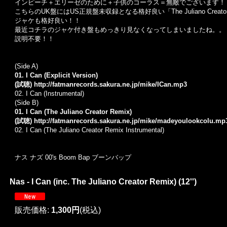
インピーチ＋エリーゼのために＋子供のコーラス＝無敵でございます！
こちらのUK盤にはUS正規盤未収録となる格好良い「The Juliano Creato
ジャケも格好良い！！
最近コチラのジャケ付き盤もめっきり見なくなってしまいましたね。。
説明不要！！
(Side A)
01. I Can (Explicit Version)
(試聴)
http://fatmanrecords.sakura.ne.jp/mike/ICan.mp3
02. I Can (Instrumental)
(Side B)
01. I Can (The Juliano Creator Remix)
(試聴)
http://fatmanrecords.sakura.ne.jp/mike/madeyoulookcolu.mp
02. I Can (The Juliano Creator Remix Instrumental)
ナス ナズ 00's Boom Bap ブーンバップ
Nas - I Can (inc. The Juliano Creator Remix) (12'')
販売価格
:
1,300円
(税込)