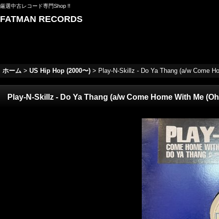
厳選中古レコード専門Shop !!
FATMAN RECORDS
ホーム
>
US Hip Hop (2000〜)
>
Play-N-Skillz - Do Ya Thang (a/w Come Ho
Play-N-Skillz - Do Ya Thang (a/w Come Home With Me (Ohh