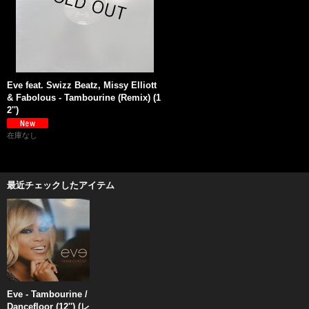
Eve feat. Swizz Beatz, Missy Elliott
& Fabolous - Tambourine (Remix) (1
2'')
在庫なし
最近チェックしたアイテム
Eve - Tambourine /
Dancefloor (12'') (レ