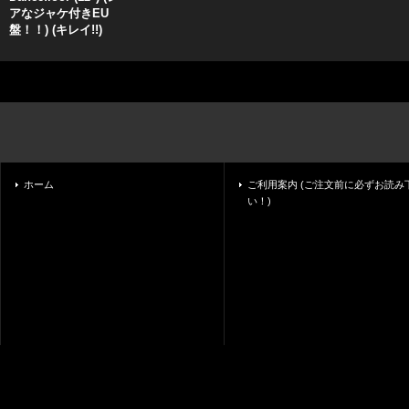
アなジャケ付きEU
盤！！) (キレイ!!)
ホーム
ご利用案内 (ご注文前に必ずお読み
い！)