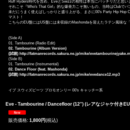
Ruff Ryders時代を含め、EveとSwizzの相性は本当にバッチリだと思
それこそ『Who's That Girl』的な爆発力こそ無いもの、当時はClu
未だにうまく使えばしっかりと盛り上がる、まさに00's Party Hip Hop C
マスト！
こちらのEU盤にはUS盤には未収録のMashondaを迎えたラテン風味な「D
(Side A)
01.
Tambourine (Radio Edit)
02. Tambourine (Album Version)
(試聴)
http://fatmanrecords.sakura.ne.jp/mike/evetambourinejyake.
(Side B)
01.
Tambourine (Instrumental)
02. Dance Floor (feat. Mashonda)
(試聴)
http://fatmanrecords.sakura.ne.jp/mike/evedance12.mp3
イブ スウィズビーツ プロモオンリー 00's キャッチー系
Eve - Tambourine / Dancefloor (12'') (レアなジャケ付き
販売価格
:
1,800円
(税込)